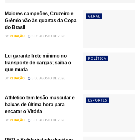
Maiores campeões, Cruzeiro e
GERAL
Grêmio vão às quartas da Copa
do Brasil
BY
REDAÇÃO
5 DE AGOSTO DE 2026
Lei garante frete mínimo no
POLÍTICA
transporte de cargas; saiba o
que muda
BY
REDAÇÃO
5 DE AGOSTO DE 2026
Athletico tem lesão muscular e
ESPORTES
baixas de última hora para
encarar o Vitória
BY
REDAÇÃO
5 DE AGOSTO DE 2026
PRD e Solidariedade decidem