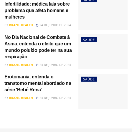
Infertilidade: médica fala sobre
problema que afeta homens e
mulheres
BY
BRAZIL HEALTH
24 DE JUNHO DE 2024
No Dia Nacional de Combate à
SAÚDE
Asma, entenda o efeito que um
mundo poluído pode ter na sua
respiração
BY
BRAZIL HEALTH
24 DE JUNHO DE 2024
Erotomania: entenda o
SAÚDE
transtorno mental abordado na
série ‘Bebê Rena’
BY
BRAZIL HEALTH
24 DE JUNHO DE 2024