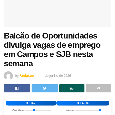
Balcão de Oportunidades
divulga vagas de emprego
em Campos e SJB nesta
semana
by
Redacao
1 de junho de 2026
▶️ Play
⏸️ Pause
Velocidade:
Volume: