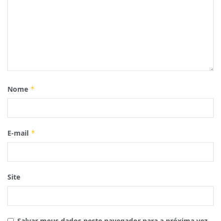
Nome
*
E-mail
*
Site
Salvar meus dados neste navegador para a próxima vez