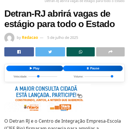
Detran-RJ abrirá vagas de estágio para todo o Estado
Detran-RJ abrirá vagas de
estágio para todo o Estado
by
Redacao
5 de julho de 2025
▶️ Play
⏸️ Pause
Velocidade:
Volume:
O Detran RJ e o Centro de Integração Empresa-Escola
(CIEE Rio) firmaram parceria para ampliar a