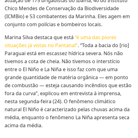
atuação de 175 brigadistas do Ibama, 40 do Instituto
Chico Mendes de Conservação da Biodiversidade
(ICMBio) e 53 combatentes da Marinha. Eles agem em
conjunto com polícias e bombeiros locais.
Marina Silva destaca que está
“é uma das piores
situações já vistas no Pantanal”
. “Toda a bacia do [rio]
Paraguai está em escassez hídrica severa. Nós não
tivemos a cota de cheia. Não tivemos o interstício
entre o El Niño e La Niña e isso faz com que uma
grande quantidade de matéria orgânica — em ponto
de combustão — esteja causando incêndios que estão
fora da curva”, explicou em entrevista à imprensa,
nesta segunda-feira (24). O fenômeno climático
natural El Niño é caracterizado pelas chuvas acima da
média, enquanto o fenômeno La Niña apresenta seca
acima da média.