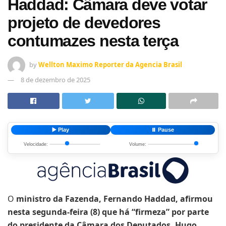
Haddad: Câmara deve votar
projeto de devedores
contumazes nesta terça
by
Wellton Maximo Reporter da Agencia Brasil
8 de dezembro de 2025
▶️ Play
⏸️ Pause
Velocidade:
Volume:
O
ministro da Fazenda, Fernando Haddad, afirmou
nesta segunda-feira (8) que há “firmeza” por parte
do presidente da Câmara dos Deputados, Hugo