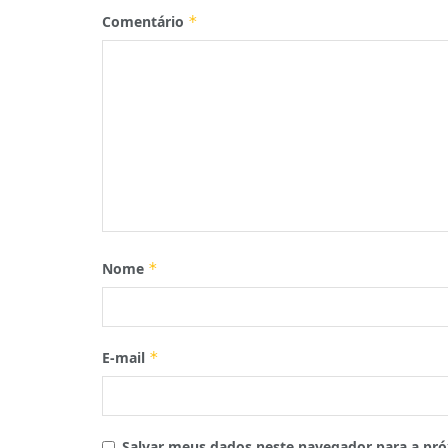
Comentário
*
Nome
*
E-mail
*
Salvar meus dados neste navegador para a pró