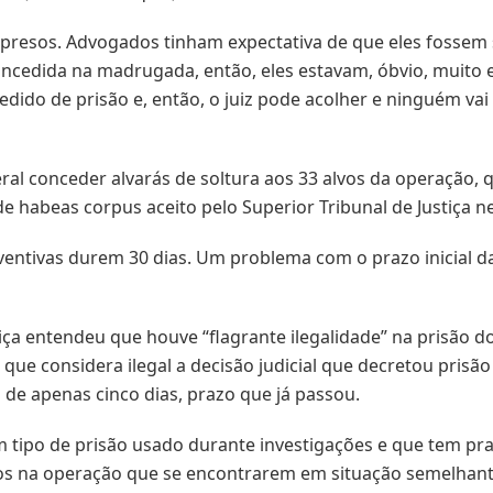
presos. Advogados tinham expectativa de que eles fossem s
oncedida na madrugada, então, eles estavam, óbvio, muito 
ido de prisão e, então, o juiz pode acolher e ninguém vai 
eral conceder alvarás de soltura aos 33 alvos da operação, 
 habeas corpus aceito pelo Superior Tribunal de Justiça n
entivas durem 30 dias. Um problema com o prazo inicial da
tiça entendeu que houve “flagrante ilegalidade” na prisão 
que considera ilegal a decisão judicial que decretou prisã
ão de apenas cinco dias, prazo que já passou.
 tipo de prisão usado durante investigações e que tem praz
sos na operação que se encontrarem em situação semelhant