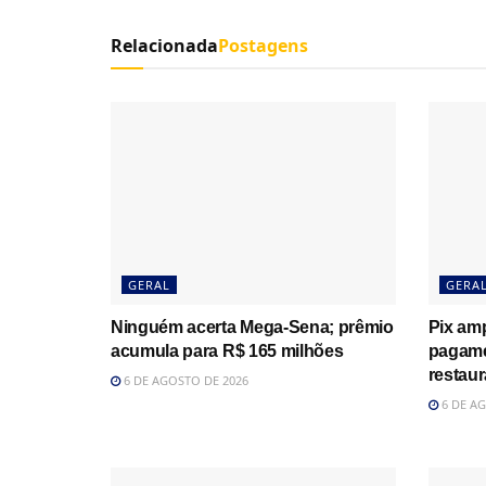
Relacionada
Postagens
GERAL
GERA
Ninguém acerta Mega-Sena; prêmio
Pix amp
acumula para R$ 165 milhões
pagame
restau
6 DE AGOSTO DE 2026
6 DE AG