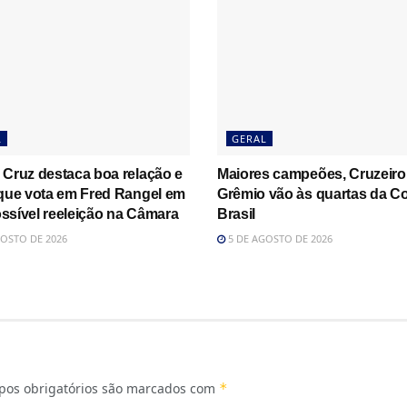
L
GERAL
 Cruz destaca boa relação e
Maiores campeões, Cruzeiro
 que vota em Fred Rangel em
Grêmio vão às quartas da C
ssível reeleição na Câmara
Brasil
OSTO DE 2026
5 DE AGOSTO DE 2026
os obrigatórios são marcados com
*