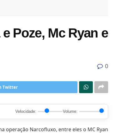
a e Poze, Mc Ryan e
0
n Twitter
Velocidade:
Volume:
 na operação Narcofluxo, entre eles o MC Ryan