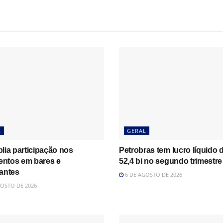
L
GERAL
lia participação nos
Petrobras tem lucro líquido 
ntos em bares e
52,4 bi no segundo trimestre
rantes
6 DE AGOSTO DE 2026
OSTO DE 2026