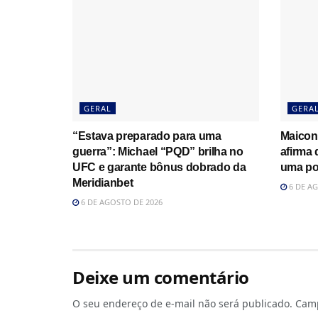
GERAL
GERA
“Estava preparado para uma
Maicon
guerra”: Michael “PQD” brilha no
afirma
UFC e garante bônus dobrado da
uma po
Meridianbet
6 DE AG
6 DE AGOSTO DE 2026
Deixe um comentário
O seu endereço de e-mail não será publicado.
Camp