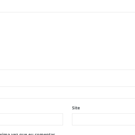
Site
xima vez que eu comentar.