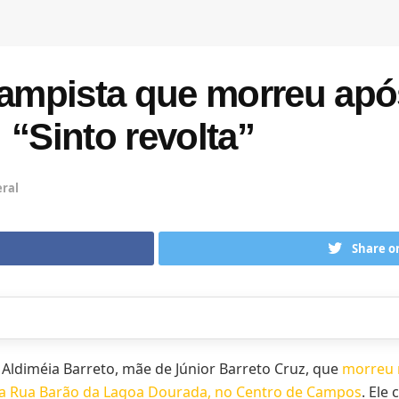
mpista que morreu após
 “Sinto revolta”
ral
Share o
Aldiméia Barreto, mãe de Júnior Barreto Cruz, que
morreu n
a Rua Barão da Lagoa Dourada, no Centro de Campos
. Ele