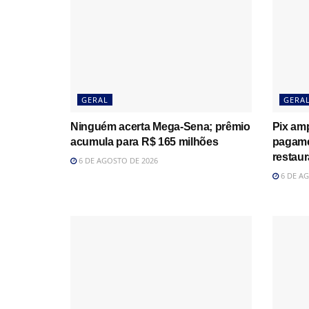
GERAL
GERA
Ninguém acerta Mega-Sena; prêmio
Pix amp
acumula para R$ 165 milhões
pagame
restau
6 DE AGOSTO DE 2026
6 DE AG