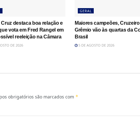
L
GERAL
 Cruz destaca boa relação e
Maiores campeões, Cruzeiro
 que vota em Fred Rangel em
Grêmio vão às quartas da C
ssível reeleição na Câmara
Brasil
OSTO DE 2026
5 DE AGOSTO DE 2026
os obrigatórios são marcados com
*