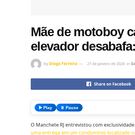
Mãe de motoboy ca
elevador desabafa:
by
Diogo Ferreira
27 de janeiro de 2026
in
Ge
Share on Facebook
▶️ Play
⏸️ Pause
O Manchete RJ entrevistou com exclusividade 
uma entrega em um condomínio localizado n