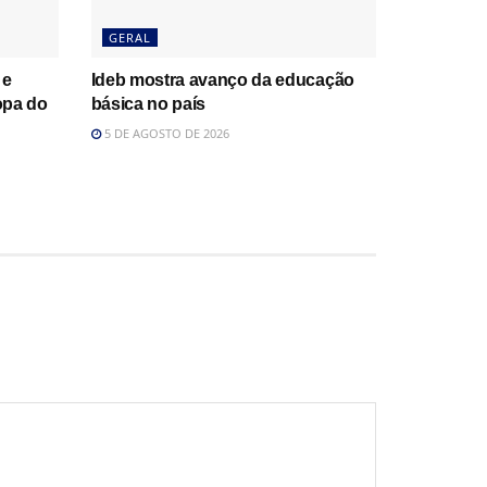
GERAL
 e
Ideb mostra avanço da educação
opa do
básica no país
5 DE AGOSTO DE 2026