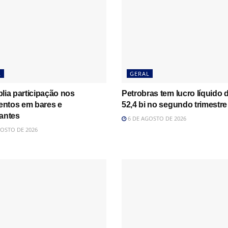
L
GERAL
lia participação nos
Petrobras tem lucro líquido 
ntos em bares e
52,4 bi no segundo trimestre
rantes
6 DE AGOSTO DE 2026
OSTO DE 2026