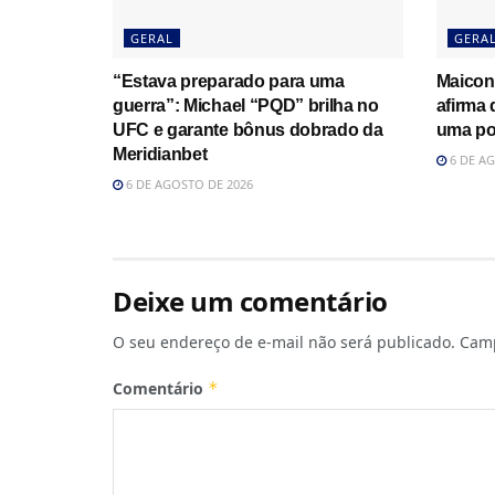
GERAL
GERA
“Estava preparado para uma
Maicon
guerra”: Michael “PQD” brilha no
afirma
UFC e garante bônus dobrado da
uma po
Meridianbet
6 DE AG
6 DE AGOSTO DE 2026
Deixe um comentário
O seu endereço de e-mail não será publicado.
Camp
Comentário
*