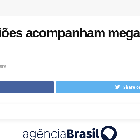
oliões acompanham megab
eral
Share o