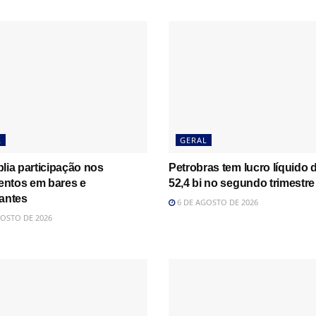
L
GERAL
lia participação nos
Petrobras tem lucro líquido 
ntos em bares e
52,4 bi no segundo trimestre
rantes
6 DE AGOSTO DE 2026
OSTO DE 2026