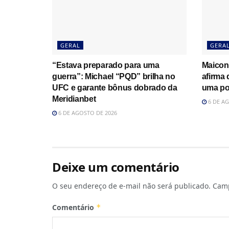
GERAL
GERA
“Estava preparado para uma
Maicon
guerra”: Michael “PQD” brilha no
afirma
UFC e garante bônus dobrado da
uma po
Meridianbet
6 DE AG
6 DE AGOSTO DE 2026
Deixe um comentário
O seu endereço de e-mail não será publicado.
Camp
Comentário
*