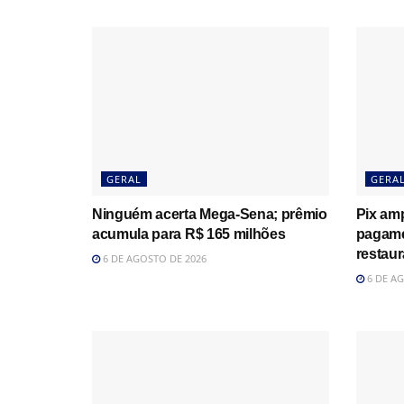
GERAL
GERA
Ninguém acerta Mega-Sena; prêmio
Pix amp
acumula para R$ 165 milhões
pagame
restau
6 DE AGOSTO DE 2026
6 DE AG