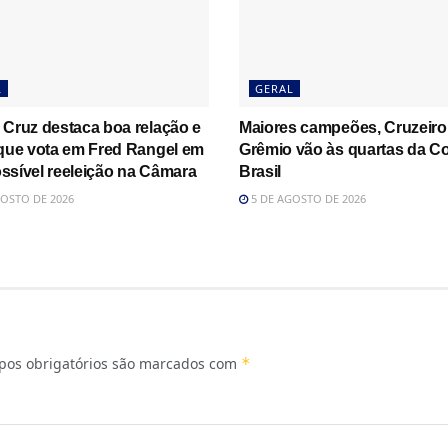
L
GERAL
 Cruz destaca boa relação e
Maiores campeões, Cruzeiro
 que vota em Fred Rangel em
Grêmio vão às quartas da C
ssível reeleição na Câmara
Brasil
OSTO DE 2026
5 DE AGOSTO DE 2026
os obrigatórios são marcados com
*