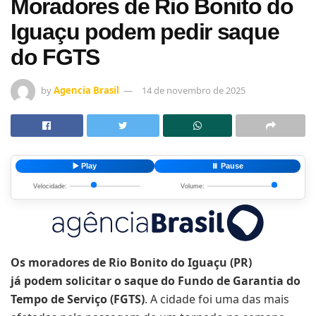
Moradores de Rio Bonito do
Iguaçu podem pedir saque
do FGTS
by
Agencia Brasil
14 de novembro de 2025
▶️ Play
⏸️ Pause
Velocidade:
Volume:
Os moradores de Rio Bonito do Iguaçu (PR)
já podem solicitar o saque do Fundo de Garantia do
Tempo de Serviço (FGTS)
. A cidade foi uma das mais