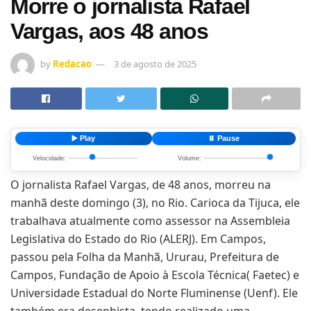
Morre o jornalista Rafael
Vargas, aos 48 anos
by
Redacao
3 de agosto de 2025
▶️ Play
⏸️ Pause
Velocidade:
Volume:
O jornalista Rafael Vargas, de 48 anos, morreu na
manhã deste domingo (3), no Rio. Carioca da Tijuca, ele
trabalhava atualmente como assessor na Assembleia
Legislativa do Estado do Rio (ALERJ). Em Campos,
passou pela Folha da Manhã, Ururau, Prefeitura de
Campos, Fundação de Apoio à Escola Técnica( Faetec) e
Universidade Estadual do Norte Fluminense (Uenf). Ele
também era desenhista, tendo realizado uma