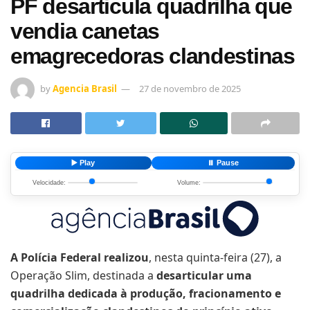
PF desarticula quadrilha que
vendia canetas
emagrecedoras clandestinas
by
Agencia Brasil
27 de novembro de 2025
▶️ Play
⏸️ Pause
Velocidade:
Volume:
A Polícia Federal realizou
, nesta quinta-feira (27), a
Operação Slim, destinada a
desarticular uma
quadrilha dedicada à produção, fracionamento e