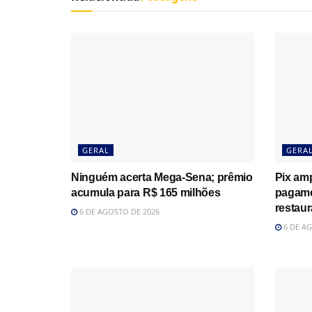
GERAL
GERA
Ninguém acerta Mega-Sena; prêmio
Pix amp
acumula para R$ 165 milhões
pagame
restau
6 DE AGOSTO DE 2026
6 DE AG