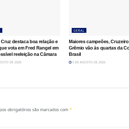
L
GERAL
 Cruz destaca boa relação e
Maiores campeões, Cruzeiro
 que vota em Fred Rangel em
Grêmio vão às quartas da C
ssível reeleição na Câmara
Brasil
OSTO DE 2026
5 DE AGOSTO DE 2026
os obrigatórios são marcados com
*