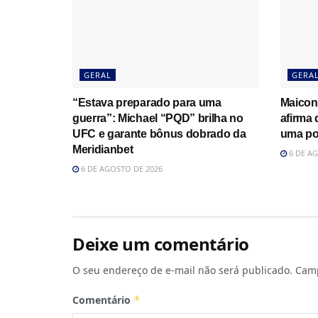
GERAL
GERA
“Estava preparado para uma
Maicon
guerra”: Michael “PQD” brilha no
afirma
UFC e garante bônus dobrado da
uma po
Meridianbet
6 DE AG
6 DE AGOSTO DE 2026
Deixe um comentário
O seu endereço de e-mail não será publicado.
Camp
Comentário
*