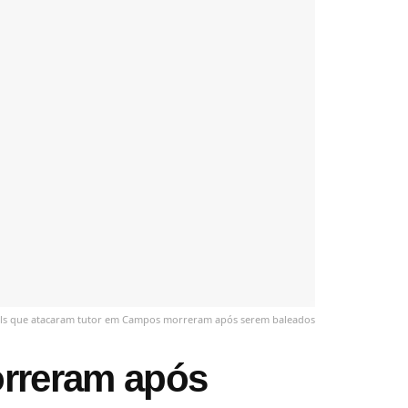
lls que atacaram tutor em Campos morreram após serem baleados
orreram após