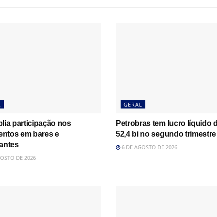
L
GERAL
lia participação nos
Petrobras tem lucro líquido 
ntos em bares e
52,4 bi no segundo trimestre
rantes
6 DE AGOSTO DE 2026
OSTO DE 2026