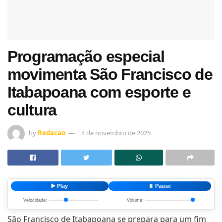
Programação especial
movimenta São Francisco de
Itabapoana com esporte e
cultura
by
Redacao
4 de novembro de 2025
▶️ Play
⏸️ Pause
Velocidade:
Volume:
São Francisco de Itabapoana se prepara para um fim