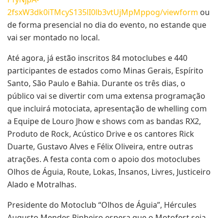
2fsxW3dk0iTMcyS135lI0lb3vtUjMpMppog/viewform
ou
de forma presencial no dia do evento, no estande que
vai ser montado no local.
Até agora, já estão inscritos 84 motoclubes e 440
participantes de estados como Minas Gerais, Espírito
Santo, São Paulo e Bahia. Durante os três dias, o
público vai se divertir com uma extensa programação
que incluirá motociata, apresentação de whelling com
a Equipe de Louro Jhow e shows com as bandas RX2,
Produto de Rock, Acústico Drive e os cantores Rick
Duarte, Gustavo Alves e Félix Oliveira, entre outras
atrações. A festa conta com o apoio dos motoclubes
Olhos de Águia, Route, Lokas, Insanos, Livres, Justiceiro
Alado e Motralhas.
Presidente do Motoclub “Olhos de Águia”, Hércules
Augusto Mendes Pinheiro espera que o Motofest seja