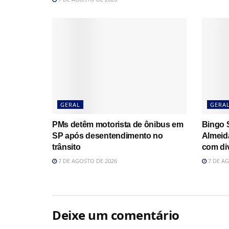
GERAL
GERA
PMs detêm motorista de ônibus em
Bingo S
SP após desentendimento no
Almeid
trânsito
com di
7 DE AGOSTO DE 2026
7 DE AG
Deixe um comentário