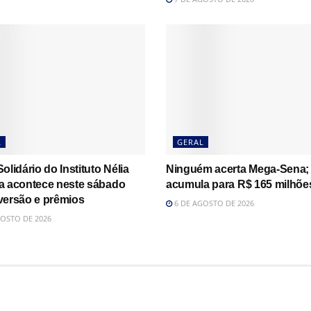
L
GERAL
olidário do Instituto Nélia
Ninguém acerta Mega-Sena;
a acontece neste sábado
acumula para R$ 165 milhõe
versão e prêmios
6 DE AGOSTO DE 2026
OSTO DE 2026