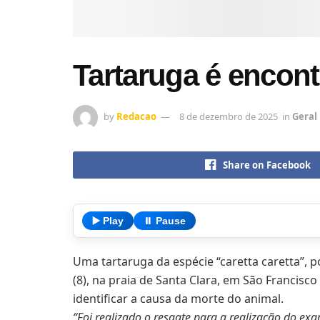
Tartaruga é encont
by
Redacao
8 de dezembro de 2025
in
Geral
Share on Facebook
▶️ Play
⏸️ Pause
Uma tartaruga da espécie “caretta caretta”,
(8), na praia de Santa Clara, em São Francisc
identificar a causa da morte do animal.
“Foi realizado o resgate para a realização do 