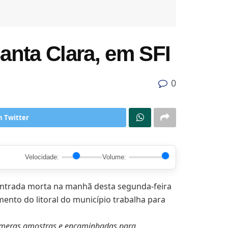
anta Clara, em SFI
0
n Twitter
Velocidade:
Volume:
contrada morta na manhã desta segunda-feira
mento do litoral do município trabalha para
númeras amostras e encaminhadas para