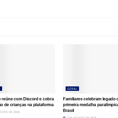
L
GERAL
 reúne com Discord e cobra
Familiares celebram legado 
o de crianças na plataforma
primeira medalha paralímpic
Brasil
OSTO DE 2026
7 DE AGOSTO DE 2026