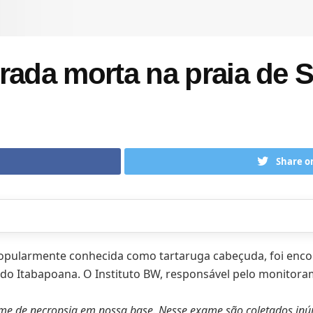
rada morta na praia de S
Share o
 popularmente conhecida como tartaruga cabeçuda, foi en
o do Itabapoana. O Instituto BW, responsável pelo monitora
exame de necropsia em nossa base. Nesse exame são coletados i