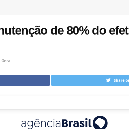
utenção de 80% do efet
n
Geral
Share o