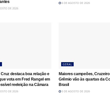
rantes
6 DE AGOSTO DE 2026
OSTO DE 2026
L
GERAL
 Cruz destaca boa relação e
Maiores campeões, Cruzeiro
 que vota em Fred Rangel em
Grêmio vão às quartas da C
ssível reeleição na Câmara
Brasil
OSTO DE 2026
5 DE AGOSTO DE 2026