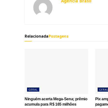
Agencia Brasil
Relacionada
Postagens
GERAL
GERA
Ninguém acerta Mega-Sena; prêmio
Pix amp
acumula para R$ 165 milhões
pagame