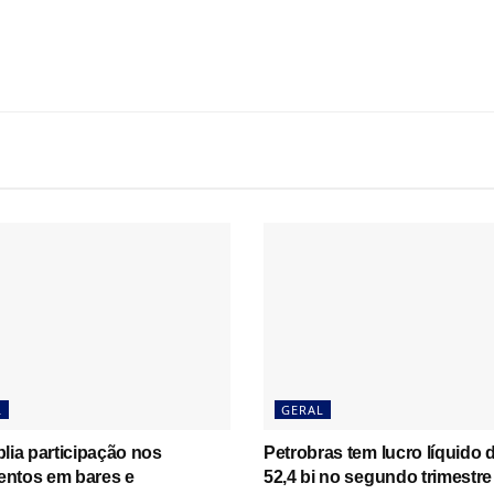
L
GERAL
lia participação nos
Petrobras tem lucro líquido 
ntos em bares e
52,4 bi no segundo trimestre