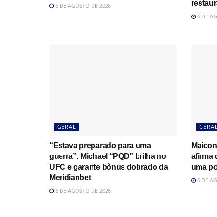
restau
6 DE AGOSTO DE 2026
6 DE AG
GERAL
GERA
“Estava preparado para uma
Maicon
guerra”: Michael “PQD” brilha no
afirma
UFC e garante bônus dobrado da
uma po
Meridianbet
6 DE AG
6 DE AGOSTO DE 2026