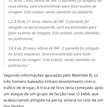
Y.C.M de 1 ano, vítima de PAF. O paciente foi atingido na
coxa direita, será encaminhado para fazer exame de
imagem. Está estável, sendo atendido na pediatria;
L.C.B.M de 21 anos, vítima de PAF. O paciente foi
atingido na perna esquerda. será encaminhado para
fazer exames de imagem. Está estável, sendo atendido
no politrauma;
T.A.R de 20 anos, vítima de PAF. O paciente foi atingido
no braço esquerdo. Será encaminhado para fazer
exames de imagem. Está estável, sendo atendido no
politrauma.”
Segundo informações apuradas pelo
Manchete RJ
, os
três homens baleados tinham envolvimento com o
tráfico de drogas. A troca de tiros teria começado após
um ataque de um grupo de facção rival. O bebê, que
acabou sendo atingida na perna, estaria no colo de um
dos feridos.