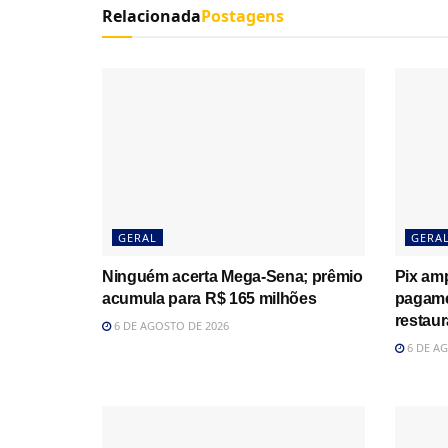
Relacionada
Postagens
GERAL
GERA
Ninguém acerta Mega-Sena; prêmio
Pix amp
acumula para R$ 165 milhões
pagame
restau
6 DE AGOSTO DE 2026
6 DE AG