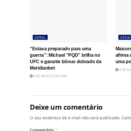
GERAL
GERA
“Estava preparado para uma
Maicon
guerra”: Michael “PQD” brilha no
afirma
UFC e garante bônus dobrado da
uma po
Meridianbet
6 DE AG
6 DE AGOSTO DE 2026
Deixe um comentário
O seu endereço de e-mail não será publicado.
Camp
Comentário
*