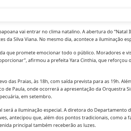
bapoana vai entrar no clima natalino. A abertura do “Natal
tes da Silva Viana. No mesmo dia, acontece a iluminação es
tida que promete emocionar todo o público. Moradores e v
oporcionar”, afirmou a prefeita Yara Cinthia, que reforçou
evo das Praias, às 18h, com saída prevista para as 19h. Alé
isco de Paula, onde ocorrerá a apresentação da Orquestra 
opecuária, em setembro.
l será a iluminação especial. A diretora do Departamento d
es, antecipou que, além dos pontos tradicionais, como a f
venida principal também receberão as luzes.