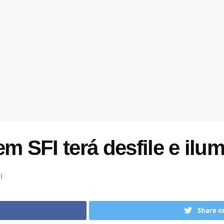
em SFI terá desfile e ilu
l
Share o