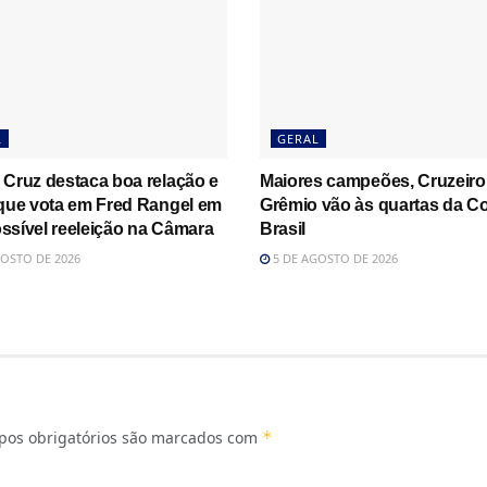
L
GERAL
 Cruz destaca boa relação e
Maiores campeões, Cruzeiro
 que vota em Fred Rangel em
Grêmio vão às quartas da C
ssível reeleição na Câmara
Brasil
OSTO DE 2026
5 DE AGOSTO DE 2026
os obrigatórios são marcados com
*