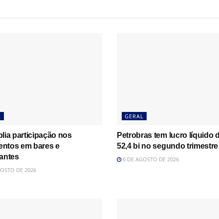
L
GERAL
lia participação nos
Petrobras tem lucro líquido 
ntos em bares e
52,4 bi no segundo trimestre
rantes
6 DE AGOSTO DE 2026
OSTO DE 2026