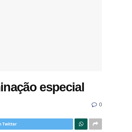
minação especial
0
n Twitter