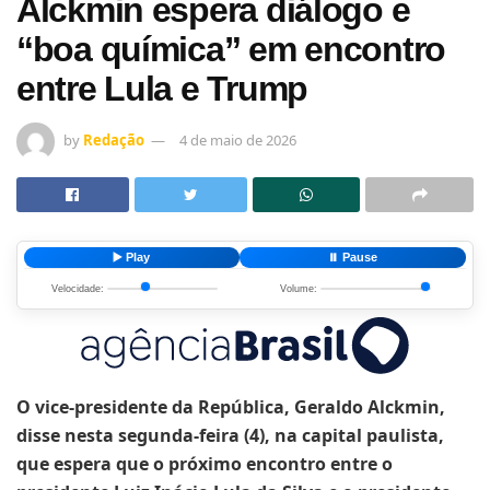
Alckmin espera diálogo e
“boa química” em encontro
entre Lula e Trump
by
Redação
4 de maio de 2026
▶️ Play
⏸️ Pause
Velocidade:
Volume:
O vice-presidente da República, Geraldo Alckmin,
disse nesta segunda-feira (4), na capital paulista,
que espera que o próximo encontro entre o