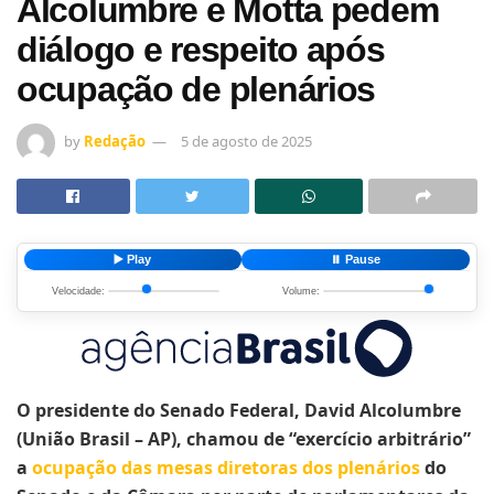
Alcolumbre e Motta pedem
diálogo e respeito após
ocupação de plenários
by
Redação
5 de agosto de 2025
▶️ Play
⏸️ Pause
Velocidade:
Volume:
O presidente do Senado Federal, David Alcolumbre
(União Brasil – AP), chamou de “exercício arbitrário”
a
ocupação das mesas diretoras dos plenários
do