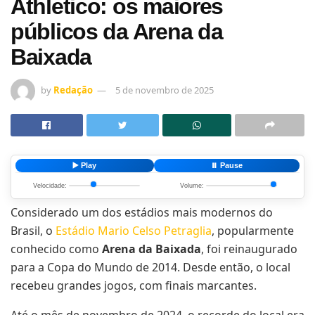
Athletico: os maiores
públicos da Arena da
Baixada
by
Redação
5 de novembro de 2025
▶️ Play
⏸️ Pause
Velocidade:
Volume:
Considerado um dos estádios mais modernos do
Brasil, o
Estádio Mario Celso Petraglia
, popularmente
conhecido como
Arena da Baixada
, foi reinaugurado
para a Copa do Mundo de 2014. Desde então, o local
recebeu grandes jogos, com finais marcantes.
Até o mês de novembro de 2024, o recorde do local era