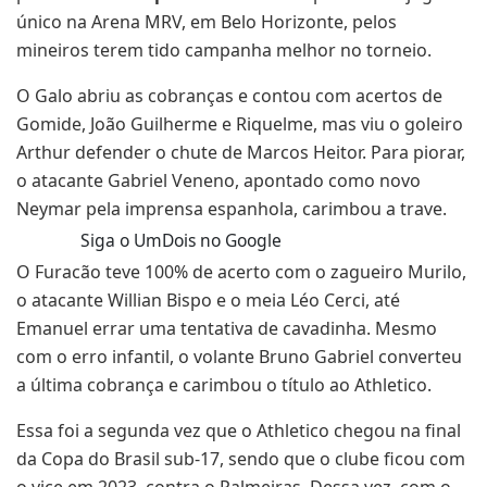
único na Arena MRV, em Belo Horizonte, pelos
mineiros terem tido campanha melhor no torneio.
O Galo abriu as cobranças e contou com acertos de
Gomide, João Guilherme e Riquelme, mas viu o goleiro
Arthur defender o chute de Marcos Heitor. Para piorar,
o atacante Gabriel Veneno, apontado como novo
Neymar pela imprensa espanhola, carimbou a trave.
Siga o UmDois no Google
O Furacão teve 100% de acerto com o zagueiro Murilo,
o atacante Willian Bispo e o meia Léo Cerci, até
Emanuel errar uma tentativa de cavadinha. Mesmo
com o erro infantil, o volante Bruno Gabriel converteu
a última cobrança e carimbou o título ao Athletico.
Essa foi a segunda vez que o Athletico chegou na final
da Copa do Brasil sub-17, sendo que o clube ficou com
o vice em 2023, contra o Palmeiras. Dessa vez, com o