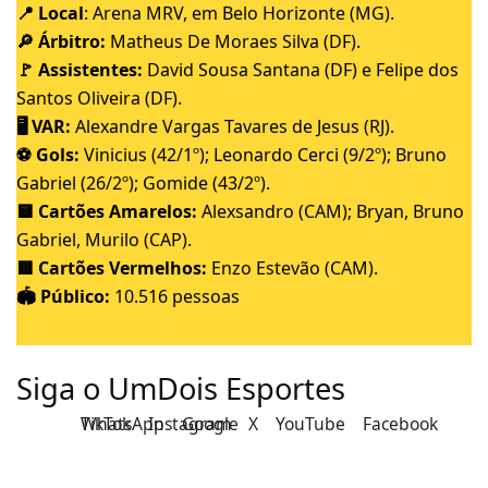
📍 Local
: Arena MRV, em Belo Horizonte (MG).
🔎 Árbitro:
Matheus De Moraes Silva (DF).
🚩 Assistentes:
David Sousa Santana (DF) e Felipe dos
Santos Oliveira (DF).
🖥️ VAR:
Alexandre Vargas Tavares de Jesus (RJ).
⚽ Gols:
Vinicius (42/1º); Leonardo Cerci (9/2º); Bruno
Gabriel (26/2º); Gomide (43/2º).
🟨 Cartões Amarelos:
Alexsandro (CAM); Bryan, Bruno
Gabriel, Murilo (CAP).
🟥 Cartões Vermelhos:
Enzo Estevão (CAM).
🏟️ Público:
10.516 pessoas
Siga o UmDois Esportes
TikTok
WhatsApp
Instagram
Google
X
YouTube
Facebook