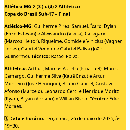
Atlético-MG 2 (3 ) x (4) 2 Athletico
Copa do Brasil Sub-17 – Final
Atlético-MG
: Guilherme Pires; Samuel, Ícaro, Dylan
(Enzo Estevão) e Alexsandro (Vieira); Callegario
(Marcos Heitor), Riquelme, Gomide e Vinicius (Vagner
Lopes); Gabriel Veneno e Gabriel Balisa (João
Guilherme).
Técnico:
Rafael Paiva.
Athletico:
Arthur; Marcos Aurelio (Emanuel), Murilo
Camargo, Guilherme Silva (Kauã Enzu) e Artur
Monteiro (José Henrique); Bruno Gabriel, Gustavo
Afonso (Marcelo), Leonardo Cerci e Henrique Moritz
(Ryan); Bryan (Adriano) e Willian Bispo.
Técnico:
Éder
Moraes.
🗓️ Data e horário:
terça-feira, 26 de maio de 2026, às
19h30.