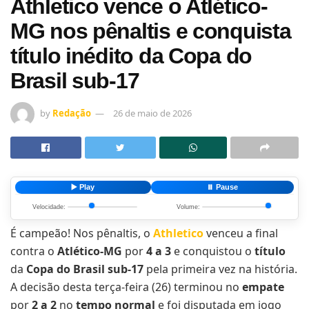
Athletico vence o Atlético-
MG nos pênaltis e conquista
título inédito da Copa do
Brasil sub-17
by
Redação
26 de maio de 2026
▶️ Play
⏸️ Pause
Velocidade:
Volume:
É campeão! Nos pênaltis, o
Athletico
venceu a final
contra o
Atlético-MG
por
4 a 3
e conquistou o
título
da
Copa do Brasil sub-17
pela primeira vez na história.
A decisão desta terça-feira (26) terminou no
empate
por
2 a 2
no
tempo normal
e foi disputada em jogo