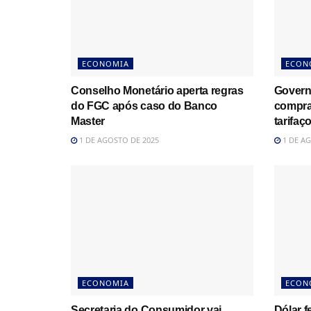
ECONOMIA
ECON
Conselho Monetário aperta regras
Govern
do FGC após caso do Banco
compra
Master
tarifaç
1 DE AGOSTO DE 2025
1 DE AG
ECONOMIA
ECON
Secretaria do Consumidor vai
Dólar f