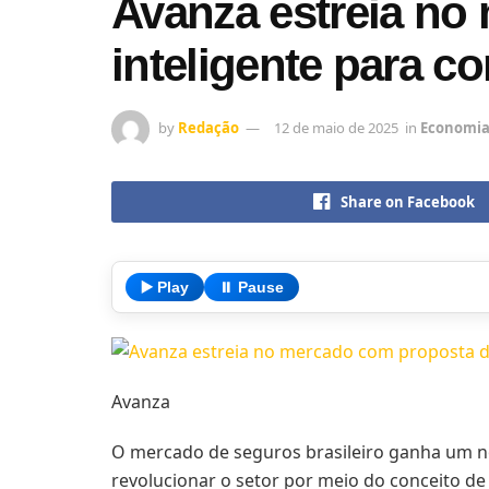
Avanza estreia no
inteligente para c
by
Redação
12 de maio de 2025
in
Economi
Share on Facebook
▶️ Play
⏸️ Pause
Avanza
O mercado de seguros brasileiro ganha um no
revolucionar o setor por meio do conceito d