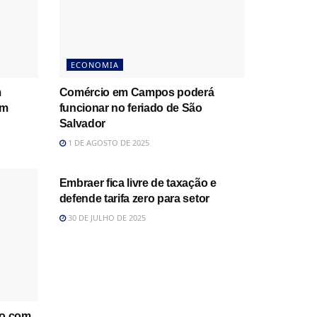
ECONOMIA
m
Comércio em Campos poderá
om
funcionar no feriado de São
Salvador
1 DE AGOSTO DE 2025
ECONOMIA
Embraer fica livre de taxação e
defende tarifa zero para setor
30 DE JULHO DE 2025
ão com