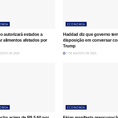
OMIA
ECONOMIA
o autorizará estados a
Haddad diz que governo te
r alimentos afetados por
disposição em conversar c
o
Trump
OSTO DE 2025
1 DE AGOSTO DE 2025
OMIA
ECONOMIA
echa acima de R$ 5,60 por
Firjan manifesta preocupaç