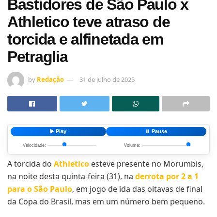
Bastidores de São Paulo x
Athletico teve atraso de
torcida e alfinetada em
Petraglia
by
Redação
31 de julho de 2025
▶️ Play
⏸️ Pause
Velocidade:
Volume:
A torcida do
Athletico
esteve presente no Morumbis,
na noite desta quinta-feira (31), na
derrota por 2 a 1
para o São Paulo
, em jogo de ida das oitavas de final
da Copa do Brasil, mas em um número bem pequeno.