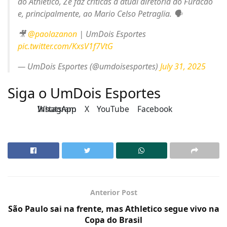
do Athletico, Zé faz críticas a atual diretoria do Furacão
e, principalmente, ao Mario Celso Petraglia. 🗣️
🎥
@paolazanon
| UmDois Esportes
pic.twitter.com/KxsV1f7VtG
— UmDois Esportes (@umdoisesportes)
July 31, 2025
Siga o UmDois Esportes
Instagram
WhatsApp
X
YouTube
Facebook
Anterior Post
São Paulo sai na frente, mas Athletico segue vivo na
Copa do Brasil