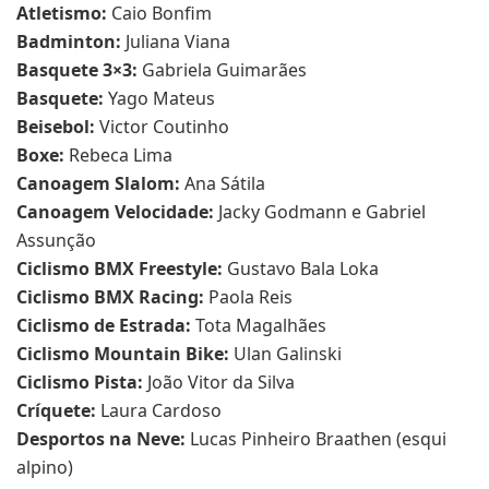
Atletismo:
Caio Bonfim
Badminton:
Juliana Viana
Basquete 3×3:
Gabriela Guimarães
Basquete:
Yago Mateus
Beisebol:
Victor Coutinho
Boxe:
Rebeca Lima
Canoagem Slalom:
Ana Sátila
Canoagem Velocidade:
Jacky Godmann e Gabriel
Assunção
Ciclismo BMX Freestyle:
Gustavo Bala Loka
Ciclismo BMX Racing:
Paola Reis
Ciclismo de Estrada:
Tota Magalhães
Ciclismo Mountain Bike:
Ulan Galinski
Ciclismo Pista:
João Vitor da Silva
Críquete:
Laura Cardoso
Desportos na Neve:
Lucas Pinheiro Braathen (esqui
alpino)