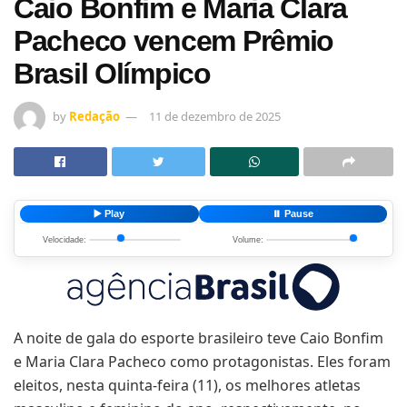
Caio Bonfim e Maria Clara
Pacheco vencem Prêmio
Brasil Olímpico
by
Redação
11 de dezembro de 2025
▶️ Play
⏸️ Pause
Velocidade:
Volume:
A noite de gala do esporte brasileiro teve Caio Bonfim
e Maria Clara Pacheco como protagonistas. Eles foram
eleitos, nesta quinta-feira (11), os melhores atletas