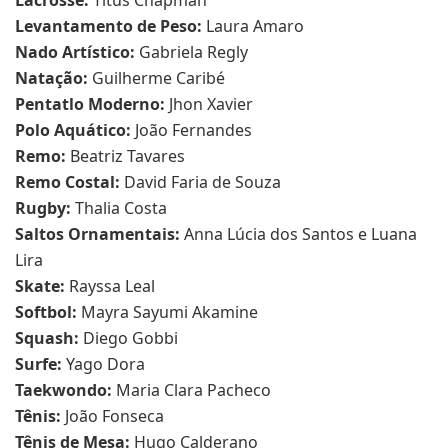
Lacrosse:
Titus Chapman
Levantamento de Peso:
Laura Amaro
Nado Artístico:
Gabriela Regly
Natação:
Guilherme Caribé
Pentatlo Moderno:
Jhon Xavier
Polo Aquático:
João Fernandes
Remo:
Beatriz Tavares
Remo Costal:
David Faria de Souza
Rugby:
Thalia Costa
Saltos Ornamentais:
Anna Lúcia dos Santos e Luana
Lira
Skate:
Rayssa Leal
Softbol:
Mayra Sayumi Akamine
Squash:
Diego Gobbi
Surfe:
Yago Dora
Taekwondo:
Maria Clara Pacheco
Tênis:
João Fonseca
Tênis de Mesa:
Hugo Calderano