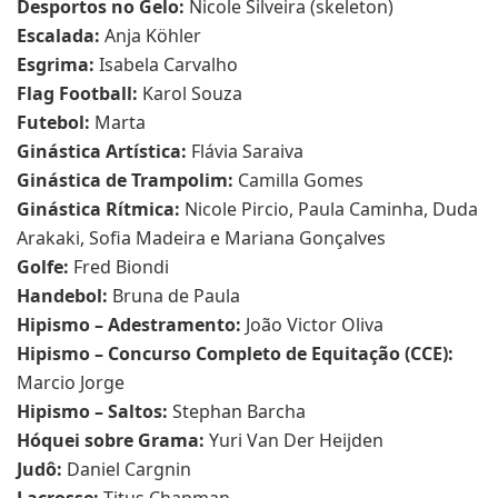
Desportos no Gelo:
Nicole Silveira (skeleton)
Escalada:
Anja Köhler
Esgrima:
Isabela Carvalho
Flag Football:
Karol Souza
Futebol:
Marta
Ginástica Artística:
Flávia Saraiva
Ginástica de Trampolim:
Camilla Gomes
Ginástica Rítmica:
Nicole Pircio, Paula Caminha, Duda
Arakaki, Sofia Madeira e Mariana Gonçalves
Golfe:
Fred Biondi
Handebol:
Bruna de Paula
Hipismo – Adestramento:
João Victor Oliva
Hipismo – Concurso Completo de Equitação (CCE):
Marcio Jorge
Hipismo – Saltos:
Stephan Barcha
Hóquei sobre Grama:
Yuri Van Der Heijden
Judô:
Daniel Cargnin