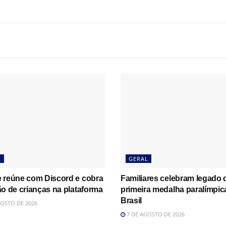
L
GERAL
 reúne com Discord e cobra
Familiares celebram legado 
o de crianças na plataforma
primeira medalha paralímpic
Brasil
OSTO DE 2026
7 DE AGOSTO DE 2026