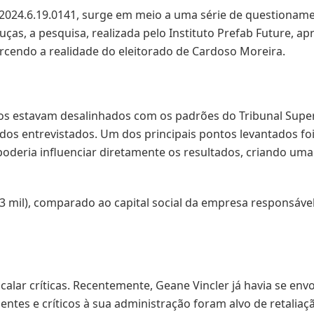
.2024.6.19.0141, surge em meio a uma série de questionam
ouças, a pesquisa, realizada pelo Instituto Prefab Future, 
rcendo a realidade do eleitorado de Cardoso Moreira.
s estavam desalinhados com os padrões do Tribunal Superio
 dos entrevistados. Um dos principais pontos levantados f
oderia influenciar diretamente os resultados, criando uma 
13 mil), comparado ao capital social da empresa responsáv
 calar críticas. Recentemente, Geane Vincler já havia se en
ntes e críticos à sua administração foram alvo de retalia