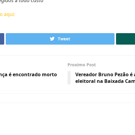
egidos a todo custo
o aqui:
Tweet
Proximo Post
ança é encontrado morto
​Vereador Bruno Pezão é 
eleitoral na Baixada Ca