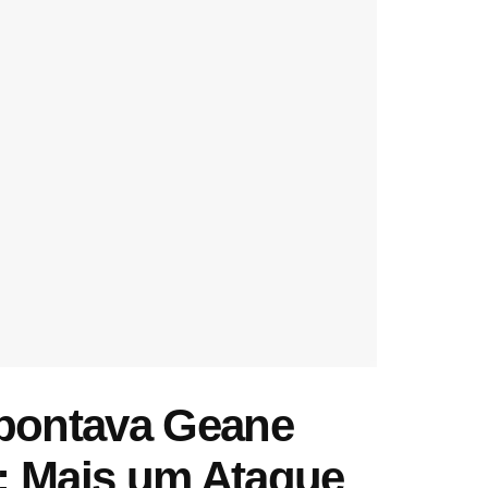
apontava Geane
s: Mais um Ataque