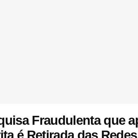
squisa Fraudulenta que 
ita é Retirada das Rede