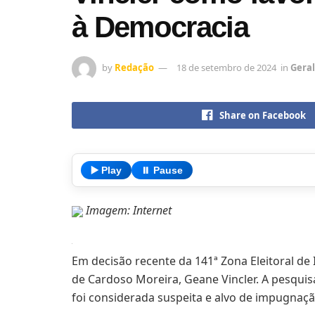
à Democracia
by
Redação
18 de setembro de 2024
in
Geral
Share on Facebook
▶️ Play
⏸️ Pause
Imagem: Internet
Em decisão recente da 141ª Zona Eleitoral de I
de Cardoso Moreira, Geane Vincler. A pesqui
foi considerada suspeita e alvo de impugnação