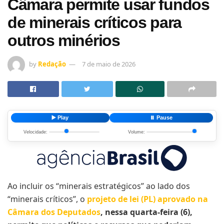
Câmara permite usar fundos
de minerais críticos para
outros minérios
by
Redação
7 de maio de 2026
▶️ Play
⏸️ Pause
Velocidade:
Volume:
Ao incluir os “minerais estratégicos” ao lado dos
“minerais críticos”, o
projeto de lei (PL) aprovado na
Câmara dos Deputados
, nessa quarta-feira (6),