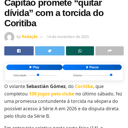
Capitão promete “quitar
dívida” com a torcida do
Coritiba
by
Redação
14 de novembro de 2025
▶️ Play
⏸️ Pause
Velocidade:
Volume:
O volante
Sebastián Gómez
, do
Coritiba
, que
completou
100 jogos pelo clube
no último sábado, fez
uma promessa contundente à torcida na véspera do
possível acesso à Série A em 2026 e da disputa direta
pelo título da Série B.
Em entrevista coletiva nesta sexta-feira (14), o