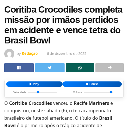
Coritiba Crocodiles completa
missão por irmãos perdidos
em acidente e vence tetra do
Brasil Bowl
by
Redação
6 de dezembro de 2025
▶️ Play
⏸️ Pause
Velocidade:
Volume:
O
Coritiba Crocodiles
venceu o
Recife Mariners
e
conquistou, neste sábado (6), o tetracampeonato
brasileiro de futebol americano. O título do
Brasil
Bowl
é o primeiro após o trágico acidente de