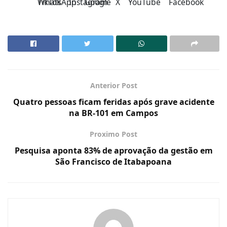
TikTok
WhatsApp
Instagram
Google
X
YouTube
Facebook
Anterior Post
Quatro pessoas ficam feridas após grave acidente
na BR-101 em Campos
Proximo Post
Pesquisa aponta 83% de aprovação da gestão em
São Francisco de Itabapoana