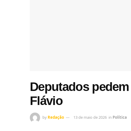
Deputados pedem i
Flávio
by
Redação
13 de maio de 2026
in
Política