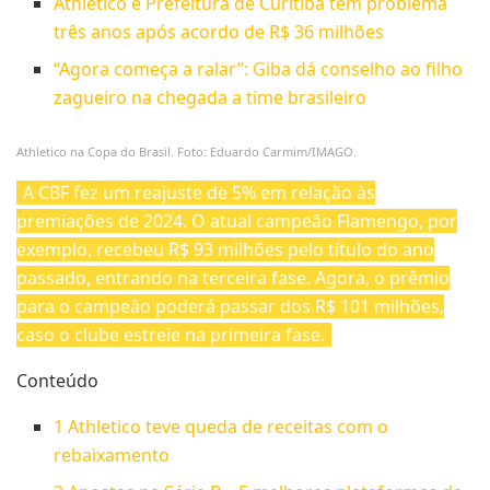
Athletico e Prefeitura de Curitiba têm problema
três anos após acordo de R$ 36 milhões
“Agora começa a ralar”: Giba dá conselho ao filho
zagueiro na chegada a time brasileiro
Athletico na Copa do Brasil. Foto: Eduardo Carmim/IMAGO.
A CBF fez um reajuste de 5% em relação às
premiações de 2024. O atual campeão Flamengo, por
exemplo, recebeu R$ 93 milhões pelo título do ano
passado, entrando na terceira fase. Agora, o prêmio
para o campeão poderá passar dos R$ 101 milhões,
caso o clube estreie na primeira fase.
Conteúdo
1
Athletico teve queda de receitas com o
rebaixamento