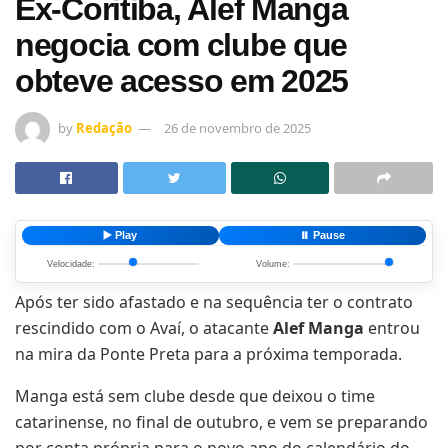
Ex-Coritiba, Alef Manga
negocia com clube que
obteve acesso em 2025
by
Redação
26 de novembro de 2025
▶️ Play
⏸️ Pause
Velocidade:
Volume:
Após ter sido afastado e na sequência ter o contrato
rescindido com o Avaí, o atacante
Alef Manga
entrou
na mira da Ponte Preta para a próxima temporada.
Manga está sem clube desde que deixou o time
catarinense, no final de outubro, e vem se preparando
por conta própria para o novo ano do calendário do