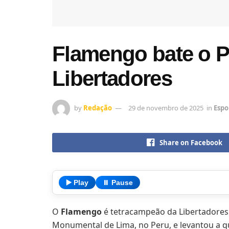
Flamengo bate o Pa
Libertadores
by
Redação
29 de novembro de 2025
in
Espo
Share on Facebook
▶️ Play
⏸️ Pause
O
Flamengo
é tetracampeão da Libertadores.
Monumental de Lima, no Peru, e levantou a qu