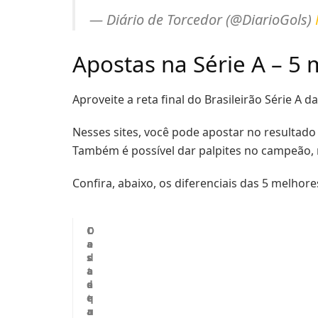
— Diário de Torcedor (@DiarioGols)
Apostas na Série A – 5
Aproveite a reta final do Brasileirão Série A 
Nesses sites, você pode apostar no resultado
Também é possível dar palpites no campeão, 
Confira, abaixo, os diferenciais das 5 melhor
C
D
C
a
e
a
s
s
d
a
t
a
d
a
s
e
q
t
a
u
r