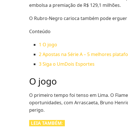
embolsa a premiação de R$ 129,1 milhões.
O Rubro-Negro carioca também pode erguer a 
Conteúdo
1
O jogo
2
Apostas na Série A – 5 melhores plata
3
Siga o UmDois Esportes
O jogo
O primeiro tempo foi tenso em Lima. O Flamen
oportunidades, com Arrascaeta, Bruno Henri
perigo.
LEIA TAMBÉM
: