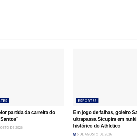
RTES
ESPORTES
pior partida da carreira do
Em jogo de falhas, goleiro S
 Santos”
ultrapassa Sicupira em rank
histórico do Athletico
OSTO DE 2026
6 DE AGOSTO DE 2026