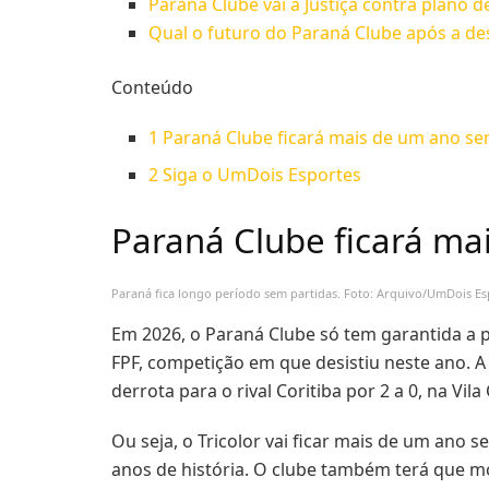
Paraná Clube vai à Justiça contra plano d
Qual o futuro do Paraná Clube após a des
Conteúdo
1
Paraná Clube ficará mais de um ano se
2
Siga o UmDois Esportes
Paraná Clube ficará ma
Paraná fica longo período sem partidas. Foto: Arquivo/UmDois Es
Em 2026, o Paraná Clube só tem garantida a 
FPF, competição em que desistiu neste ano. A 
derrota para o rival Coritiba por 2 a 0, na Vi
Ou seja, o Tricolor vai ficar mais de um ano 
anos de história. O clube também terá que m