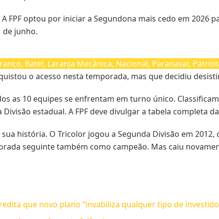
. A FPF optou por iniciar a Segundona mais cedo em 2026 pa
 de junho.
ranco, Batel, Laranja Mecânica, Nacional, Paranavaí, Patriot
quistou o acesso nesta temporada, mas que decidiu desistir 
odos as 10 equipes se enfrentam em turno único. Classifica
a Divisão estadual. A FPF deve divulgar a tabela completa d
sua história. O Tricolor jogou a Segunda Divisão em 2012, 
temporada seguinte também como campeão. Mas caiu novamen
edita que novo plano “invabiliza qualquer tipo de investido