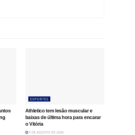
ESPORTES
antos
Athletico tem lesão muscular e
ing
baixas de última hora para encarar
o Vitória
5 DE AGOSTO DE 2026