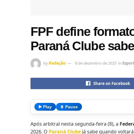
FPF define format
Paraná Clube sabe 
by
Redação
8 de dezembro de 2025
in
Espor
Share on Facebook
▶️ Play
⏸️ Pause
Após arbitral nesta segunda-feira (8), a
Feder
2026. O
Paraná Clube
já sabe quando voltará