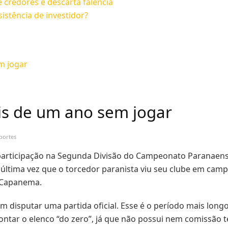
e credores e descarta falência
istência de investidor?
m jogar
is de um ano sem jogar
portes
participação na Segunda Divisão do Campeonato Paranaense.
última vez que o torcedor paranista viu seu clube em campo
la Capanema.
sem disputar uma partida oficial. Esse é o período mais lon
ontar o elenco “do zero”, já que não possui nem comissão 