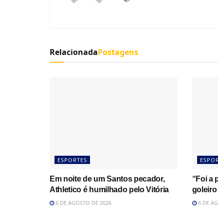
Relacionada
Postagens
ESPORTES
ESPO
Em noite de um Santos pecador,
“Foi a 
Athletico é humilhado pelo Vitória
goleiro
6 DE AGOSTO DE 2026
6 DE AG