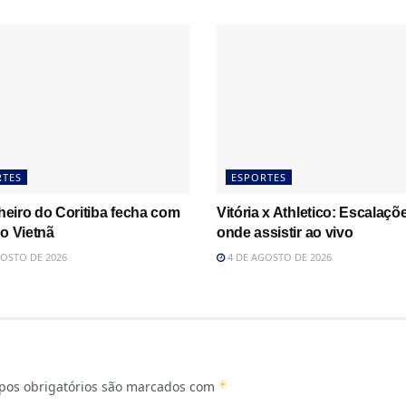
RTES
ESPORTES
lheiro do Coritiba fecha com
Vitória x Athletico: Escalaçõ
o Vietnã
onde assistir ao vivo
OSTO DE 2026
4 DE AGOSTO DE 2026
os obrigatórios são marcados com
*