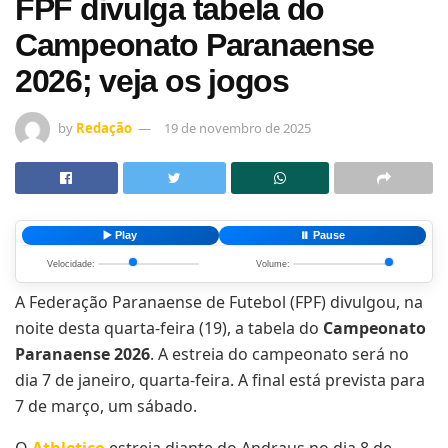
FPF divulga tabela do
Campeonato Paranaense
2026; veja os jogos
by
Redação
19 de novembro de 2025
▶️ Play
⏸️ Pause
Velocidade:
Volume:
A Federação Paranaense de Futebol (FPF) divulgou, na
noite desta quarta-feira (19), a tabela do
Campeonato
Paranaense 2026
. A estreia do campeonato será no
dia 7 de janeiro, quarta-feira. A final está prevista para
7 de março, um sábado.
O
Athletico
estreia diante do Andraus no dia 8 de