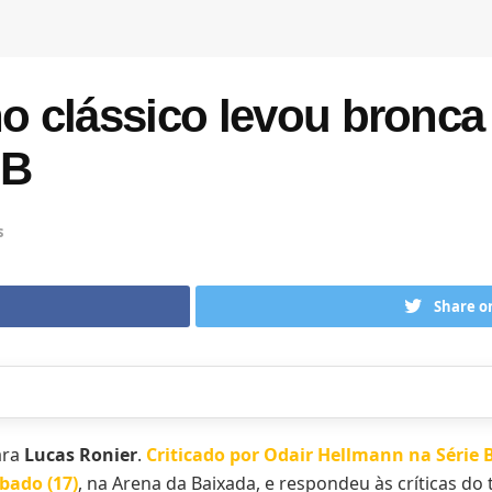
no clássico levou bronca
 B
s
Share o
ara
Lucas Ronier
.
Criticado por Odair Hellmann na Série 
ábado (17)
, na Arena da Baixada, e respondeu às críticas do