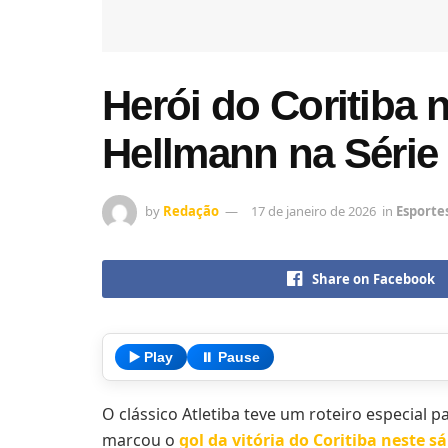
Herói do Coritiba 
Hellmann na Série
by
Redação
17 de janeiro de 2026
in
Esporte
Share on Facebook
▶️ Play
⏸️ Pause
O clássico Atletiba teve um roteiro especial p
marcou o
gol da vitória do Coritiba neste s