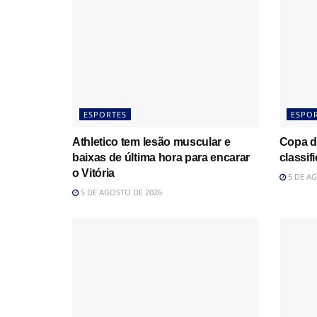
ESPORTES
ESPO
Athletico tem lesão muscular e
Copa do
baixas de última hora para encarar
classif
o Vitória
5 DE AG
5 DE AGOSTO DE 2026