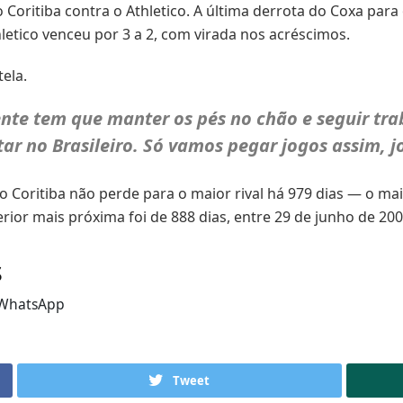
 Coritiba contra o Athletico. A última derrota do Coxa para
etico venceu por 3 a 2, com virada nos acréscimos.
ela.
nte tem que manter os pés no chão e seguir tra
tar no Brasileiro. Só vamos pegar jogos assim, 
oritiba não perde para o maior rival há 979 dias — o maio
ior mais próxima foi de 888 dias, entre 29 de junho de 20
s
WhatsApp
Tweet