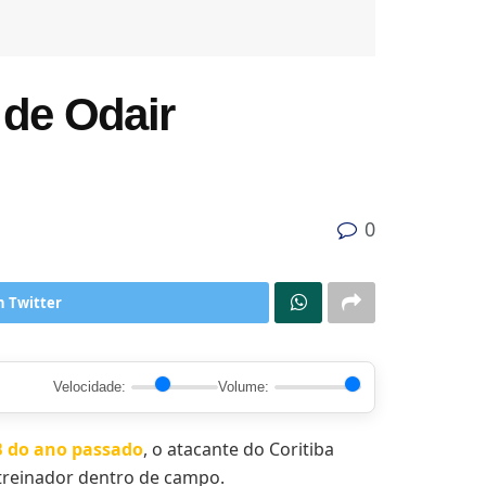
 de Odair
0
n Twitter
Velocidade:
Volume:
B do ano passado
, o atacante do Coritiba
 treinador dentro de campo.