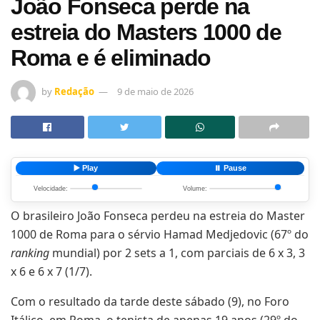
João Fonseca perde na
estreia do Masters 1000 de
Roma e é eliminado
by
Redação
9 de maio de 2026
▶️ Play
⏸️ Pause
Velocidade:
Volume:
O brasileiro João Fonseca perdeu na estreia do Master
1000 de Roma para o sérvio Hamad Medjedovic (67º do
ranking
mundial) por 2 sets a 1, com parciais de 6 x 3, 3
x 6 e 6 x 7 (1/7).
Com o resultado da tarde deste sábado (9), no Foro
Itálico, em Roma, o tenista de apenas 19 anos (29º do