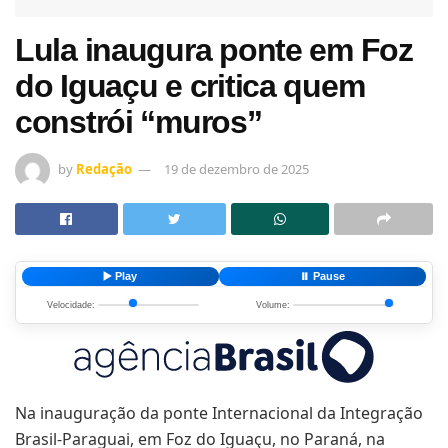
Lula inaugura ponte em Foz
do Iguaçu e critica quem
constrói “muros”
by
Redação
19 de dezembro de 2025
▶️ Play
⏸️ Pause
Velocidade:
Volume:
Na inauguração da ponte Internacional da Integração
Brasil-Paraguai, em Foz do Iguaçu, no Paraná, na