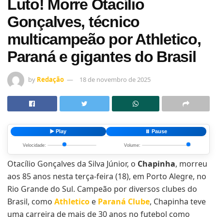
Luto! Morre Otacílio
Gonçalves, técnico
multicampeão por Athletico,
Paraná e gigantes do Brasil
by
Redação
18 de novembro de 2025
▶️ Play
⏸️ Pause
Velocidade:
Volume:
Otacílio Gonçalves da Silva Júnior, o
Chapinha
, morreu
aos 85 anos nesta terça-feira (18), em Porto Alegre, no
Rio Grande do Sul. Campeão por diversos clubes do
Brasil, como
Athletico
e
Paraná Clube
, Chapinha teve
uma carreira de mais de 30 anos no futebol como