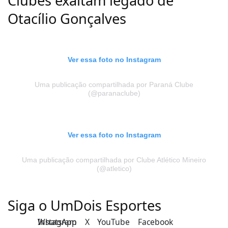
Clubes exaltam legado de
Otacílio Gonçalves
Ver essa foto no Instagram
Uma publicação compartilhada por Paraná Clube
(@paranaclube)
Ver essa foto no Instagram
Uma publicação compartilhada por Clube Atlético Mineiro
(@atletico)
Siga o UmDois Esportes
Instagram
WhatsApp
X
YouTube
Facebook