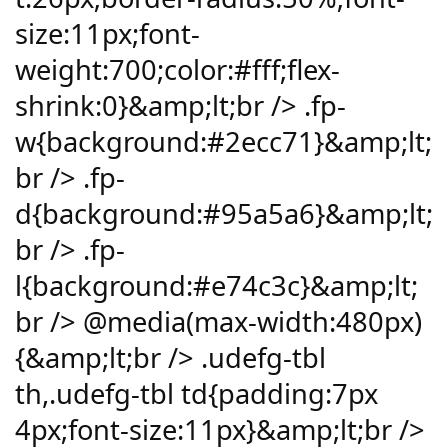
size:11px;font-
weight:700;color:#fff;flex-
shrink:0}&amp;lt;br /> .fp-
w{background:#2ecc71}&amp;lt;
br /> .fp-
d{background:#95a5a6}&amp;lt;
br /> .fp-
l{background:#e74c3c}&amp;lt;
br /> @media(max-width:480px)
{&amp;lt;br /> .udefg-tbl
th,.udefg-tbl td{padding:7px
4px;font-size:11px}&amp;lt;br />