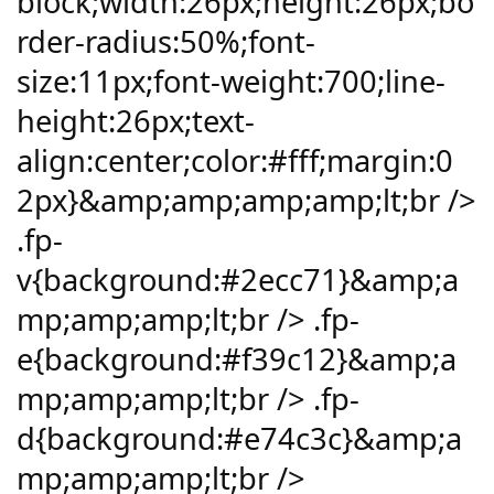
block;width:26px;height:26px;bo
rder-radius:50%;font-
size:11px;font-weight:700;line-
height:26px;text-
align:center;color:#fff;margin:0
2px}&amp;amp;amp;amp;lt;br />
.fp-
v{background:#2ecc71}&amp;a
mp;amp;amp;lt;br /> .fp-
e{background:#f39c12}&amp;a
mp;amp;amp;lt;br /> .fp-
d{background:#e74c3c}&amp;a
mp;amp;amp;lt;br />