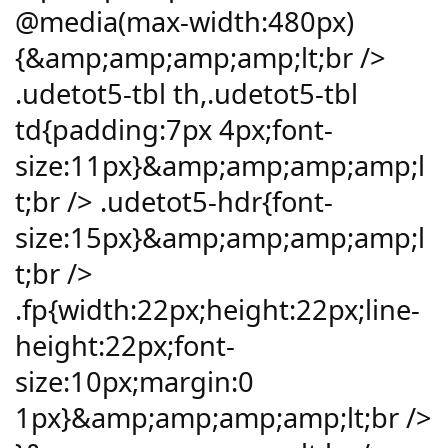
@media(max-width:480px)
{&amp;amp;amp;amp;lt;br />
.udetot5-tbl th,.udetot5-tbl
td{padding:7px 4px;font-
size:11px}&amp;amp;amp;amp;l
t;br /> .udetot5-hdr{font-
size:15px}&amp;amp;amp;amp;l
t;br />
.fp{width:22px;height:22px;line-
height:22px;font-
size:10px;margin:0
1px}&amp;amp;amp;amp;lt;br />