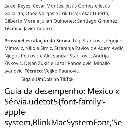
Israel Reyes, César Montes, Jesús Gómez e Jesús
Gallardo; Obed Vargas e Erik Lira; César Huerta,
Gilberto Mora e Julián Quinones; Santiago Giménez.
Técnico
: Javier Aguirre.
Provável escalação da Sérvia
: Filip Stankovic; Ognjen
Mimovic, Nikola Simic, Strahinja Pavlovic e Adem Avdic;
Njegos Petrovic e Aleksandar Stankovic; Andrija
Zivkovic, Dejan Zukic e Lazar Randelovic; Mihailo
Ivanovic.
Técnico
: Veljko Paunovic.
Siga o UmDois no TikTok!
Guia da desempenho: México x
Sérvia.udetot5{font-family:-
apple-
system,BlinkMacSystemFont,’Se