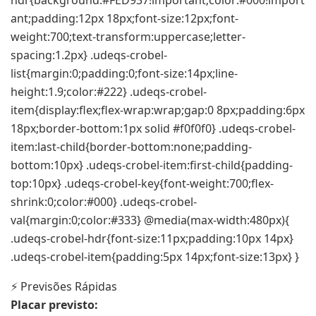
ant;padding:12px 18px;font-size:12px;font-
weight:700;text-transform:uppercase;letter-
spacing:1.2px} .udeqs-crobel-
list{margin:0;padding:0;font-size:14px;line-
height:1.9;color:#222} .udeqs-crobel-
item{display:flex;flex-wrap:wrap;gap:0 8px;padding:6px
18px;border-bottom:1px solid #f0f0f0} .udeqs-crobel-
item:last-child{border-bottom:none;padding-
bottom:10px} .udeqs-crobel-item:first-child{padding-
top:10px} .udeqs-crobel-key{font-weight:700;flex-
shrink:0;color:#000} .udeqs-crobel-
val{margin:0;color:#333} @media(max-width:480px){
.udeqs-crobel-hdr{font-size:11px;padding:10px 14px}
.udeqs-crobel-item{padding:5px 14px;font-size:13px} }
⚡ Previsões Rápidas
Placar previsto: