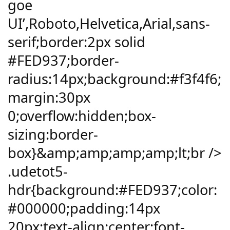
goe
UI’,Roboto,Helvetica,Arial,sans-
serif;border:2px solid
#FED937;border-
radius:14px;background:#f3f4f6;
margin:30px
0;overflow:hidden;box-
sizing:border-
box}&amp;amp;amp;amp;lt;br />
.udetot5-
hdr{background:#FED937;color:
#000000;padding:14px
20px;text-align:center;font-