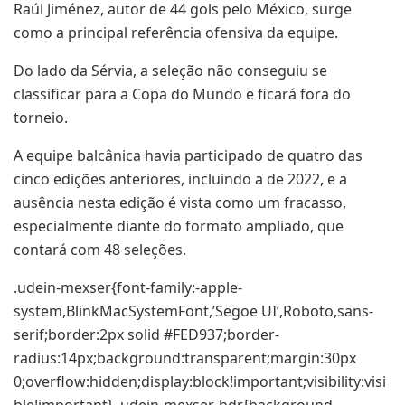
Raúl Jiménez, autor de 44 gols pelo México, surge
como a principal referência ofensiva da equipe.
Do lado da Sérvia, a seleção não conseguiu se
classificar para a Copa do Mundo e ficará fora do
torneio.
A equipe balcânica havia participado de quatro das
cinco edições anteriores, incluindo a de 2022, e a
ausência nesta edição é vista como um fracasso,
especialmente diante do formato ampliado, que
contará com 48 seleções.
.udein-mexser{font-family:-apple-
system,BlinkMacSystemFont,’Segoe UI’,Roboto,sans-
serif;border:2px solid #FED937;border-
radius:14px;background:transparent;margin:30px
0;overflow:hidden;display:block!important;visibility:visi
ble!important} .udein-mexser-hdr{background-