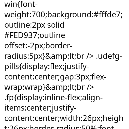
win{font-
weight:700;background:#fffde7;
outline:2px solid
#FED937;outline-
offset:-2px;border-
radius:5px}&amp;lt;br /> .udefg-
pills{display:flex;justify-
content:center;gap:3px;flex-
wrap:wrap}&amp;lt;br />
.fp{display:inline-flex;align-
items:center;justify-
content:center;width:26px;heigh
t:26px;border-radius:50%;font-