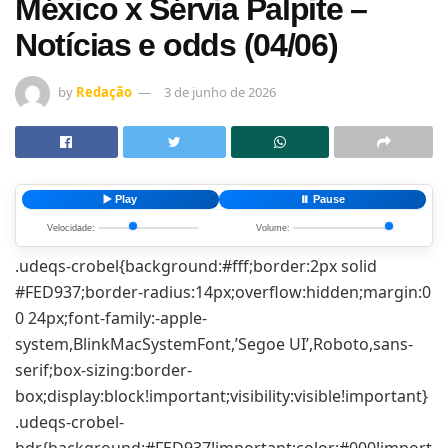
México x Sérvia Palpite –
Notícias e odds (04/06)
by
Redação
3 de junho de 2026
▶️ Play
⏸️ Pause
Velocidade:
Volume:
.udeqs-crobel{background:#fff;border:2px solid
#FED937;border-radius:14px;overflow:hidden;margin:0
0 24px;font-family:-apple-
system,BlinkMacSystemFont,’Segoe UI’,Roboto,sans-
serif;box-sizing:border-
box;display:block!important;visibility:visible!important}
.udeqs-crobel-
hdr{background:#FED937!important;color:#000!import