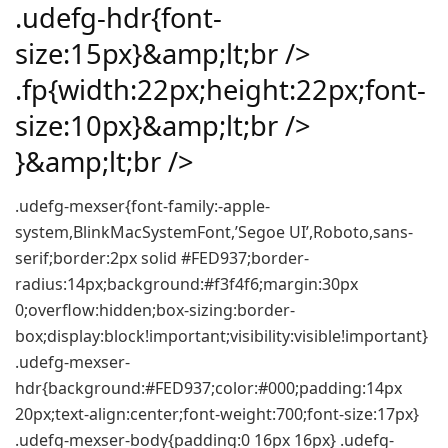
.udefg-hdr{font-
size:15px}&amp;lt;br />
.fp{width:22px;height:22px;font-
size:10px}&amp;lt;br />
}&amp;lt;br />
.udefg-mexser{font-family:-apple-
system,BlinkMacSystemFont,’Segoe UI’,Roboto,sans-
serif;border:2px solid #FED937;border-
radius:14px;background:#f3f4f6;margin:30px
0;overflow:hidden;box-sizing:border-
box;display:block!important;visibility:visible!important}
.udefg-mexser-
hdr{background:#FED937;color:#000;padding:14px
20px;text-align:center;font-weight:700;font-size:17px}
.udefg-mexser-body{padding:0 16px 16px} .udefg-