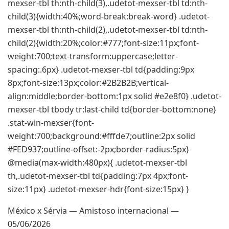
mexser-tbl th:nth-child(3),.udetot-mexser-tbl td:nth-
child(3){width:40%;word-break:break-word} .udetot-
mexser-tbl th:nth-child(2),.udetot-mexser-tbl td:nth-
child(2){width:20%;color:#777;font-size:11px;font-
weight:700;text-transform:uppercase;letter-
spacing:.6px} .udetot-mexser-tbl td{padding:9px
8px;font-size:13px;color:#2B2B2B;vertical-
align:middle;border-bottom:1px solid #e2e8f0} .udetot-
mexser-tbl tbody tr:last-child td{border-bottom:none}
.stat-win-mexser{font-
weight:700;background:#fffde7;outline:2px solid
#FED937;outline-offset:-2px;border-radius:5px}
@media(max-width:480px){ .udetot-mexser-tbl
th,.udetot-mexser-tbl td{padding:7px 4px;font-
size:11px} .udetot-mexser-hdr{font-size:15px} }
México x Sérvia — Amistoso internacional —
05/06/2026