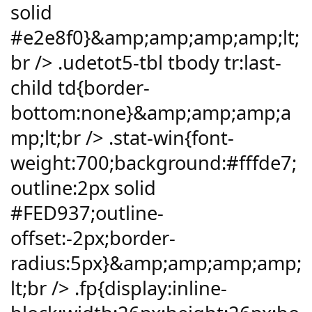
solid
#e2e8f0}&amp;amp;amp;amp;lt;
br /> .udetot5-tbl tbody tr:last-
child td{border-
bottom:none}&amp;amp;amp;a
mp;lt;br /> .stat-win{font-
weight:700;background:#fffde7;
outline:2px solid
#FED937;outline-
offset:-2px;border-
radius:5px}&amp;amp;amp;amp;
lt;br /> .fp{display:inline-