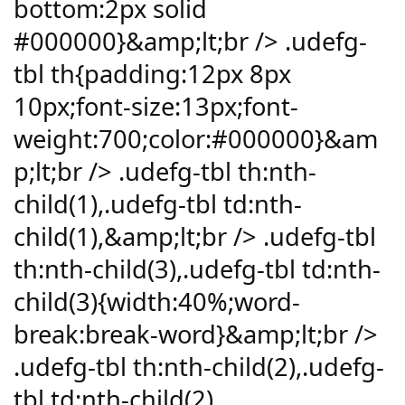
bottom:2px solid
#000000}&amp;lt;br /> .udefg-
tbl th{padding:12px 8px
10px;font-size:13px;font-
weight:700;color:#000000}&am
p;lt;br /> .udefg-tbl th:nth-
child(1),.udefg-tbl td:nth-
child(1),&amp;lt;br /> .udefg-tbl
th:nth-child(3),.udefg-tbl td:nth-
child(3){width:40%;word-
break:break-word}&amp;lt;br />
.udefg-tbl th:nth-child(2),.udefg-
tbl td:nth-child(2)