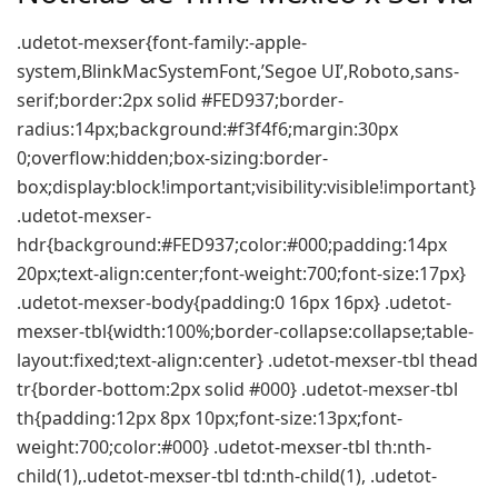
.udetot-mexser{font-family:-apple-
system,BlinkMacSystemFont,’Segoe UI’,Roboto,sans-
serif;border:2px solid #FED937;border-
radius:14px;background:#f3f4f6;margin:30px
0;overflow:hidden;box-sizing:border-
box;display:block!important;visibility:visible!important}
.udetot-mexser-
hdr{background:#FED937;color:#000;padding:14px
20px;text-align:center;font-weight:700;font-size:17px}
.udetot-mexser-body{padding:0 16px 16px} .udetot-
mexser-tbl{width:100%;border-collapse:collapse;table-
layout:fixed;text-align:center} .udetot-mexser-tbl thead
tr{border-bottom:2px solid #000} .udetot-mexser-tbl
th{padding:12px 8px 10px;font-size:13px;font-
weight:700;color:#000} .udetot-mexser-tbl th:nth-
child(1),.udetot-mexser-tbl td:nth-child(1), .udetot-