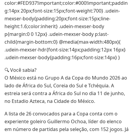
color:#FED937!important;color:#000!important;paddin
g:14px 20px;font-size:15px;font-weight:700} .udein-
mexser-body{padding:20px;font-size:15px;line-
height:1.6;color:inherit} .udein-mexser-body
p{margin:0 0 12px} .udein-mexser-body p:last-
child{margin-bottom:0} @media(max-width:480px){
.udein-mexser-hdr{font-size:14px;padding:12px 16px}
.udein-mexser-body{padding:16px;font-size:14px} }
🔍 Você sabia?
O México está no Grupo A da Copa do Mundo 2026 ao
lado de África do Sul, Coreia do Sul e Tchéquia. A
estreia será contra a África do Sul no dia 11 de junho,
no Estadio Azteca, na Cidade do México.
A lista de 26 convocados para a Copa conta com o
experiente goleiro Guillermo Ochoa, líder do elenco
em número de partidas pela seleção, com 152 jogos. Já