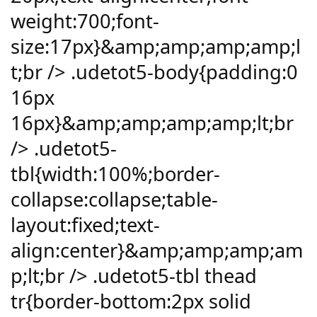
weight:700;font-
size:17px}&amp;amp;amp;amp;l
t;br /> .udetot5-body{padding:0
16px
16px}&amp;amp;amp;amp;lt;br
/> .udetot5-
tbl{width:100%;border-
collapse:collapse;table-
layout:fixed;text-
align:center}&amp;amp;amp;am
p;lt;br /> .udetot5-tbl thead
tr{border-bottom:2px solid