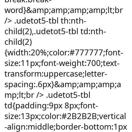
word}&amp;amp;amp;amp;lt;br
/> .udetot5-tbl th:nth-
child(2),.udetot5-tbl td:nth-
child(2)
{width:20%;color:#777777;font-
size:11px;font-weight:700;text-
transform:uppercase;letter-
spacing:.6px}&amp;amp;amp;a
mp;lt;br /> .udetot5-tbl
td{padding:9px 8px;font-
size:13px;color:#2B2B2B;vertical
-align:middle;border-bottom:1px