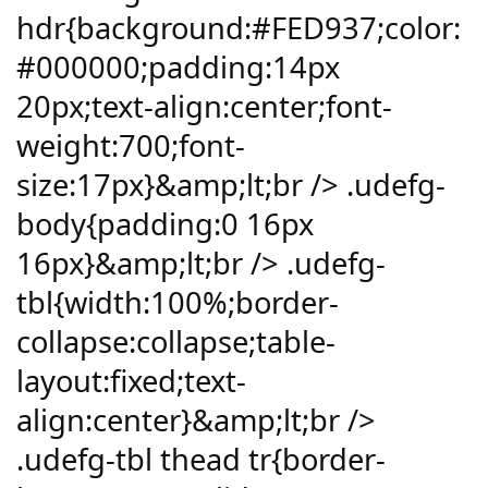
hdr{background:#FED937;color:
#000000;padding:14px
20px;text-align:center;font-
weight:700;font-
size:17px}&amp;lt;br /> .udefg-
body{padding:0 16px
16px}&amp;lt;br /> .udefg-
tbl{width:100%;border-
collapse:collapse;table-
layout:fixed;text-
align:center}&amp;lt;br />
.udefg-tbl thead tr{border-