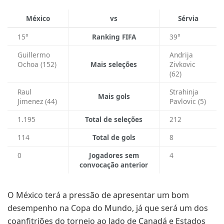
México
vs
Sérvia
15°
Ranking FIFA
39°
Guillermo
Andrija
Ochoa (152)
Mais seleções
Zivkovic
(62)
Raul
Strahinja
Mais gols
Jimenez (44)
Pavlovic (5)
1.195
Total de seleções
212
114
Total de gols
8
0
Jogadores sem
4
convocação anterior
O México terá a pressão de apresentar um bom
desempenho na Copa do Mundo, já que será um dos
coanfitriões do torneio ao lado de Canadá e Estados