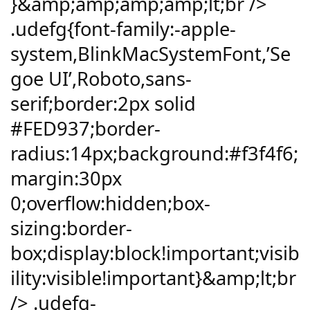
}&amp;amp;amp;amp;lt;br />
.udefg{font-family:-apple-
system,BlinkMacSystemFont,’Se
goe UI’,Roboto,sans-
serif;border:2px solid
#FED937;border-
radius:14px;background:#f3f4f6;
margin:30px
0;overflow:hidden;box-
sizing:border-
box;display:block!important;visib
ility:visible!important}&amp;lt;br
/> .udefg-