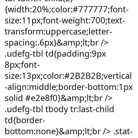
{width:20%;color:#777777;font-
size:11px;font-weight:700;text-
transform:uppercase;letter-
spacing:.6px}&amp;lt;br />
.udefg-tbl td{padding:9px
8px;font-
size:13px;color:#2B2B2B;vertical
-align:middle;border-bottom:1px
solid #e2e8f0}&amp;lt;br />
.udefg-tbl tbody tr:last-child
td{border-
bottom:none}&amp;lt;br /> .stat-