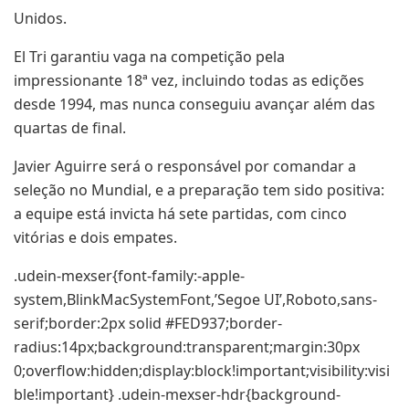
Unidos.
El Tri garantiu vaga na competição pela
impressionante 18ª vez, incluindo todas as edições
desde 1994, mas nunca conseguiu avançar além das
quartas de final.
Javier Aguirre será o responsável por comandar a
seleção no Mundial, e a preparação tem sido positiva:
a equipe está invicta há sete partidas, com cinco
vitórias e dois empates.
.udein-mexser{font-family:-apple-
system,BlinkMacSystemFont,’Segoe UI’,Roboto,sans-
serif;border:2px solid #FED937;border-
radius:14px;background:transparent;margin:30px
0;overflow:hidden;display:block!important;visibility:visi
ble!important} .udein-mexser-hdr{background-