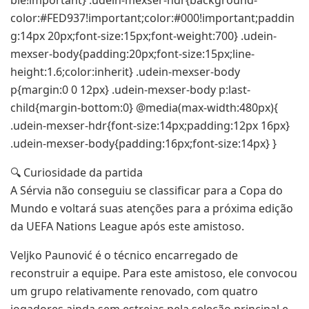
color:#FED937!important;color:#000!important;paddin
g:14px 20px;font-size:15px;font-weight:700} .udein-
mexser-body{padding:20px;font-size:15px;line-
height:1.6;color:inherit} .udein-mexser-body
p{margin:0 0 12px} .udein-mexser-body p:last-
child{margin-bottom:0} @media(max-width:480px){
.udein-mexser-hdr{font-size:14px;padding:12px 16px}
.udein-mexser-body{padding:16px;font-size:14px} }
🔍 Curiosidade da partida
A Sérvia não conseguiu se classificar para a Copa do
Mundo e voltará suas atenções para a próxima edição
da UEFA Nations League após este amistoso.
Veljko Paunović é o técnico encarregado de
reconstruir a equipe. Para este amistoso, ele convocou
um grupo relativamente renovado, com quatro
jogadores ainda sem estreias pela seleção principal e