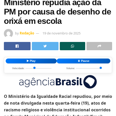
Ministério repudia ação da
PM por causa de desenho de
orixá em escola
by
Redação
19 de novembro de 2025
▶️ Play
⏸️ Pause
Velocidade:
Volume:
O Ministério da Igualdade Racial repudiou, por meio
de nota divulgada nesta quarta-feira (19), atos de
racismo religioso e violência institucional ocorridos