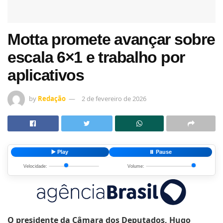
Motta promete avançar sobre
escala 6×1 e trabalho por
aplicativos
by
Redação
2 de fevereiro de 2026
▶️ Play
⏸️ Pause
Velocidade:
Volume:
O presidente da Câmara dos Deputados, Hugo