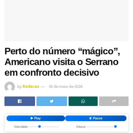
Perto do número “mágico”,
Americano visita o Serrano
em confronto decisivo
by
Redacao
30 de maio de 2026
▶️ Play
⏸️ Pause
Velocidade:
Volume: