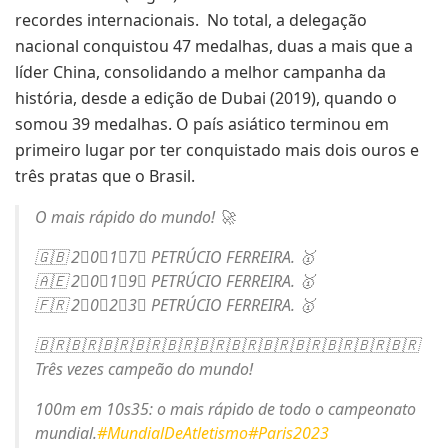
recordes internacionais. No total, a delegação
nacional conquistou 47 medalhas, duas a mais que a
líder China, consolidando a melhor campanha da
história, desde a edição de Dubai (2019), quando o
somou 39 medalhas. O país asiático terminou em
primeiro lugar por ter conquistado mais dois ouros e
três pratas que o Brasil.
O mais rápido do mundo! 🚀
🇬🇧 2⃣0⃣1⃣7⃣ PETRÚCIO FERREIRA. 🥇
🇦🇪 2⃣0⃣1⃣9⃣ PETRÚCIO FERREIRA. 🥇
🇫🇷 2⃣0⃣2⃣3⃣ PETRÚCIO FERREIRA. 🥇
🇧🇷🇧🇷🇧🇷🇧🇷🇧🇷🇧🇷🇧🇷🇧🇷🇧🇷🇧🇷🇧🇷🇧🇷
Três vezes campeão do mundo!
100m em 10s35: o mais rápido de todo o campeonato
mundial.
#MundialDeAtletismo
#Paris2023