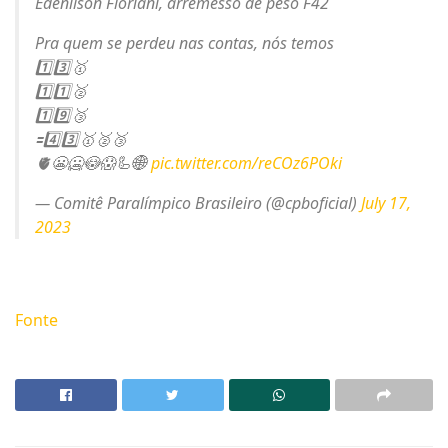
Edenilson Floriani, arremesso de peso F42
Pra quem se perdeu nas contas, nós temos
1️⃣3️⃣🥇
1️⃣1️⃣🥈
1️⃣9️⃣🥉
🟰4️⃣3️⃣🥇🥈🥉
🫀😬🥶😳😱🦾🌐
pic.twitter.com/reCOz6POki
— Comitê Paralímpico Brasileiro (@cpboficial)
July 17,
2023
Fonte