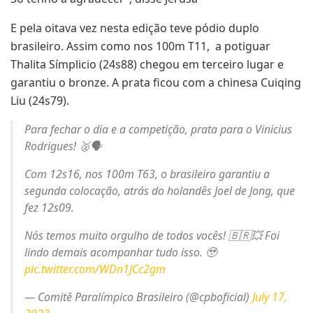
E pela oitava vez nesta edição teve pódio duplo
brasileiro. Assim como nos 100m T11, a potiguar
Thalita Símplicio (24s88) chegou em terceiro lugar e
garantiu o bronze. A prata ficou com a chinesa Cuiqing
Liu (24s79).
Para fechar o dia e a competição, prata para o Vinicius
Rodrigues! 🥈🗣️
Com 12s16, nos 100m T63, o brasileiro garantiu a
segunda colocação, atrás do holandês Joel de Jong, que
fez 12s09.
Nós temos muito orgulho de todos vocês! 🇧🇷💥 Foi
lindo demais acompanhar tudo isso. 🥹
pic.twitter.com/WDn1JCc2gm
— Comitê Paralímpico Brasileiro (@cpboficial)
July 17,