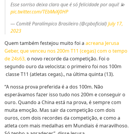
Esse sorriso deixa claro que é só felicidade por aqui! 💫
pic.twitter.com/TEbMvXj0HP
— Comitê Paralímpico Brasileiro (@cpboficial)
July 17,
2023
Quem também festejou muito foi a
acreana Jerusa
Geber, que venceu nos 200m T11 (cegas) com o tempo
de 24s63,
o novo recorde da competição. Foi o
segundo ouro da velocista: o primeiro foi nos 100m
classe T11 (atletas cegas)., na última quinta (13).
“A nossa prova preferida é a dos 100m. Não
esperávamos fazer isso tudo nos 200m e conseguir o
ouro. Quando a China está na prova, é sempre com
muita emoção. Mas sair da competição com dois
ouros, com dois recordes da competição, e como a
atleta com mais medalhas em Mundiais é maravilhoso.
Só tenho a agradecer”, disse Jerusa