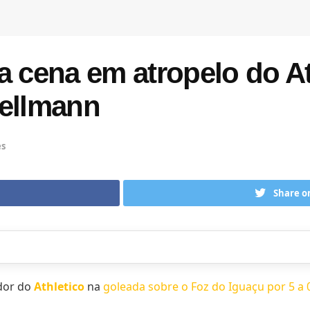
a cena em atropelo do A
Hellmann
es
Share o
dor do
Athletico
na
goleada sobre o Foz do Iguaçu por 5 a 