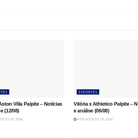
RTES
ESPORTES
ston Villa Palpite – Notícias
Vitória x Athletico Palpite – N
se (12/08)
e análise (06/08)
OSTO DE 2026
4 DE AGOSTO DE 2026