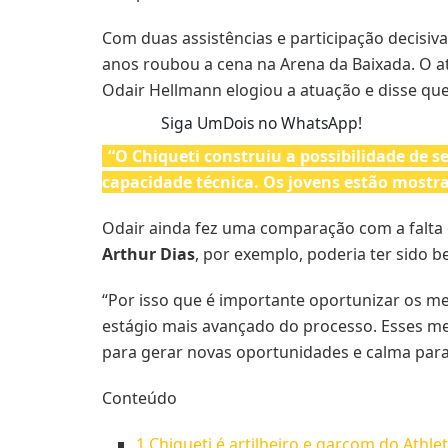
Com duas assistências e participação decisiv
anos roubou a cena na Arena da Baixada. O at
Odair Hellmann elogiou a atuação e disse que
Siga UmDois no WhatsApp!
“O Chiqueti construiu a possibilidade de
capacidade técnica. Os jovens estão mostr
Odair ainda fez uma comparação com a falta
Arthur Dias
, por exemplo, poderia ter sido b
“Por isso que é importante oportunizar os me
estágio mais avançado do processo. Esses men
para gerar novas oportunidades e calma par
Conteúdo
1
Chiqueti é artilheiro e garçom do Athle