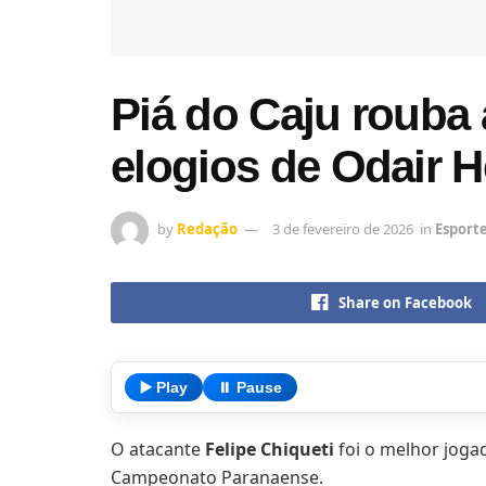
Piá do Caju rouba 
elogios de Odair 
by
Redação
3 de fevereiro de 2026
in
Esport
Share on Facebook
▶️ Play
⏸️ Pause
O atacante
Felipe Chiqueti
foi o melhor joga
Campeonato Paranaense.