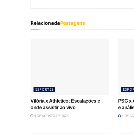
Relacionada
Postagens
ESPORTES
ESPO
Vitória x Athletico: Escalações e
PSG x A
onde assistir ao vivo
e análi
4 DE AGOSTO DE 2026
4 DE AG