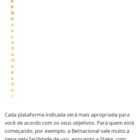
i
e
a
b
l
s
e
h
t
t
o
r
r
e
e
-
s
s
o
e
f
n
e
a
r
N
t
o
a
v
s
i
b
e
t
Cada plataforma indicada será mais apropriada para
você de acordo com os seus objetivos. Para quem está
começando, por exemplo, a Betnacional vale muito a
pena pela facilidade de uso, enquanto a Stake, com