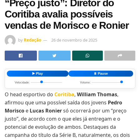
“Preço justo”: Diretor do
Coritiba avalia possíveis
vendas de Morisco e Ronier
by
Redação
26 de novembro de 2025
▶️ Play
⏸️ Pause
Velocidade:
Volume:
O head esportivo do
Coritiba
,
William Thomas
,
afirmou que uma possível saída dos jovens
Pedro
Morisco
e
Lucas Ronier
só ocorrerá por um “preço
justo”, de acordo com o que eles já entregam e o
potencial de evolução de ambos. Destaques da
campanha do título da Série B, naturalmente, os dois