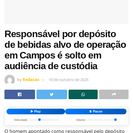
Responsável por depósito
de bebidas alvo de operação
em Campos é solto em
audiência de custódia
by
Redacao
10 de outubro de 2025
▶️ Play
⏸️ Pause
Velocidade:
Volume:
O homem apontado como responsável pelo depósito