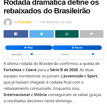
Rodada dramática define os
rebaixados do Brasileirão
by
Redação
7 de dezembro de 2025
▶️ Play
⏸️ Pause
Velocidade:
Volume:
A última rodada do Brasileirão confirmou a queda de
Fortaleza
e
Ceará
para a
Série B de 2026
. As duas
equipes nordestinas se juntam a
Juventude
e
Sport
,
que já haviam chegado à rodada final com o
rebaixamento consumado. Enquanto isso,
Internacional
e
Vitória
conseguiram se salvar graças
a resultados decisivos neste domingo.