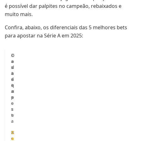
é possível dar palpites no campeão, rebaixados e
muito mais.
Confira, abaixo, os diferenciais das 5 melhores bets
para apostar na Série A em 2025:
C
D
C
a
e
a
s
s
d
a
t
a
d
a
s
e
q
t
a
u
r
p
e
e
o
-
s
s
t
e
a
B
A
C
e
s
a